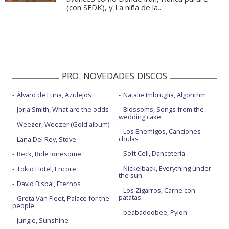
(con SFDK), y La niña de la...
PRO. NOVEDADES DISCOS
Álvaro de Luna, Azulejos
Natalie Imbruglia, Algorithm
Jorja Smith, What are the odds
Blossoms, Songs from the
wedding cake
Weezer, Weezer (Gold album)
Los Enemigos, Canciones
chulas
Lana Del Rey, Stove
Soft Cell, Danceteria
Beck, Ride lonesome
Nickelback, Everything under
Tokio Hotel, Encore
the sun
David Bisbal, Eternos
Los Zigarros, Carne con
patatas
Greta Van Fleet, Palace for the
people
beabadoobee, Pylon
Jungle, Sunshine