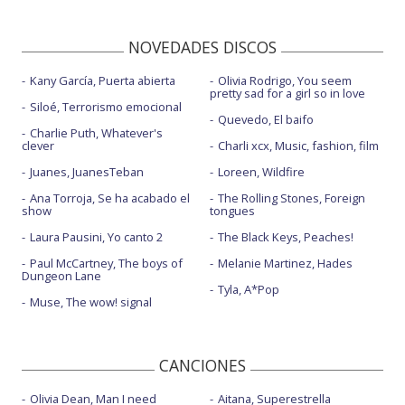
NOVEDADES DISCOS
Kany García, Puerta abierta
Olivia Rodrigo, You seem
pretty sad for a girl so in love
Siloé, Terrorismo emocional
Quevedo, El baifo
Charlie Puth, Whatever's
clever
Charli xcx, Music, fashion, film
Juanes, JuanesTeban
Loreen, Wildfire
Ana Torroja, Se ha acabado el
The Rolling Stones, Foreign
show
tongues
Laura Pausini, Yo canto 2
The Black Keys, Peaches!
Paul McCartney, The boys of
Melanie Martinez, Hades
Dungeon Lane
Tyla, A*Pop
Muse, The wow! signal
CANCIONES
Olivia Dean, Man I need
Aitana, Superestrella