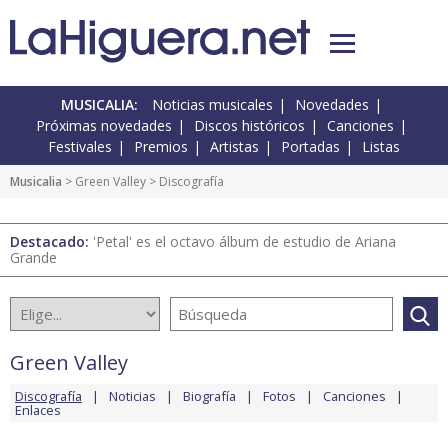
MUSICALIA:
Noticias musicales
Novedades
Próximas novedades
Discos históricos
Canciones
Festivales
Premios
Artistas
Portadas
Listas
Musicalia
>
Green Valley
> Discografía
Destacado:
'Petal' es el octavo álbum de estudio de Ariana
Grande
Green Valley
Discografía
Noticias
Biografía
Fotos
Canciones
Enlaces