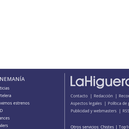
INEMANÍA
icias
telera
Contacto
Redacción
Reco
óximos estrenos
Aspectos legales
Política de
D
Publicidad y webmasters
RS
ances
ilers
Otros servicios:
Chistes
|
Top1