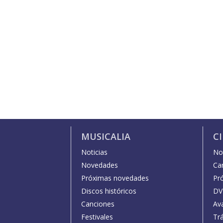
MUSICALIA
C
Noticias
Not
Novedades
Car
Próximas novedades
Pr
Discos históricos
DV
Canciones
Av
Festivales
Trá