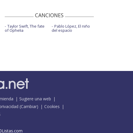
CANCIONES
Taylor Swift, The fate
Pablo López, El niño
of Ophelia
del espacio
mienda
Sugiere una web
 privacidad
(
Cambiar
)
Cookies
S
0Listas.com