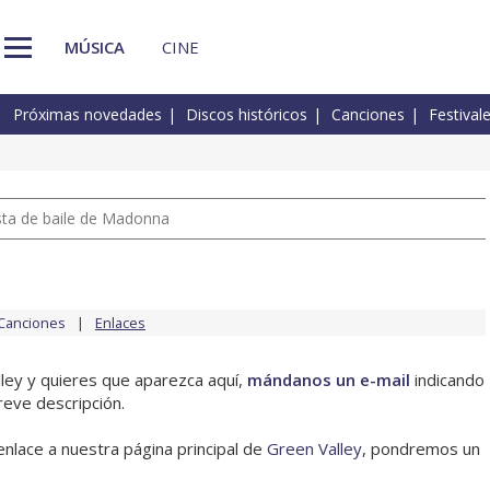
MÚSICA
CINE
Próximas novedades
Discos históricos
Canciones
Festival
pista de baile de Madonna
Canciones
Enlaces
lley y quieres que aparezca aquí,
mándanos un e-mail
indicando
reve descripción.
enlace a nuestra página principal de
Green Valley
, pondremos un