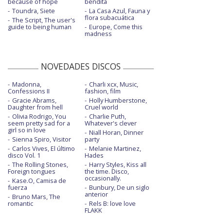
because of hope
bendita
Toundra, Siete
La Casa Azul, Fauna y
flora subacuática
The Script, The user's
guide to being human
Europe, Come this
madness
NOVEDADES DISCOS
Madonna,
Charli xcx, Music,
Confessions II
fashion, film
Gracie Abrams,
Holly Humberstone,
Daughter from hell
Cruel world
Olivia Rodrigo, You
Charlie Puth,
seem pretty sad for a
Whatever's clever
girl so in love
Niall Horan, Dinner
Sienna Spiro, Visitor
party
Carlos Vives, El último
Melanie Martinez,
disco Vol. 1
Hades
The Rolling Stones,
Harry Styles, Kiss all
Foreign tongues
the time. Disco,
occasionally.
Kase.O, Camisa de
fuerza
Bunbury, De un siglo
anterior
Bruno Mars, The
romantic
Rels B: love love
FLAKK