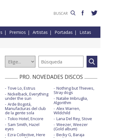
es
Premios
Artistas
Portadas
Listas
PRO. NOVEDADES DISCOS
Tove Lo, Estrus
Nothing but Thieves,
Stray dogs
Nickelback, Everything
under the sun
Natalie Imbruglia,
Algorithm
Arde Bogotá,
Manufacturas del club
Alex Warren,
de la gente sola
Wildchild
Tokio Hotel, Encore
Lana Del Rey, Stove
Sam Smith, Hazel
Weezer, Weezer
eyes
(Gold album)
Ezra Collective, Here
Becky G, Baraja