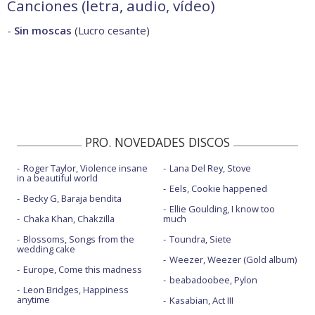
Canciones (letra, audio, vídeo)
-
Sin moscas
(
Lucro cesante
)
PRO. NOVEDADES DISCOS
Roger Taylor, Violence insane
Lana Del Rey, Stove
in a beautiful world
Eels, Cookie happened
Becky G, Baraja bendita
Ellie Goulding, I know too
Chaka Khan, Chakzilla
much
Blossoms, Songs from the
Toundra, Siete
wedding cake
Weezer, Weezer (Gold album)
Europe, Come this madness
beabadoobee, Pylon
Leon Bridges, Happiness
anytime
Kasabian, Act III