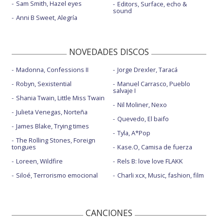
Sam Smith, Hazel eyes
Editors, Surface, echo &
sound
Anni B Sweet, Alegría
NOVEDADES DISCOS
Madonna, Confessions II
Jorge Drexler, Taracá
Robyn, Sexistential
Manuel Carrasco, Pueblo
salvaje I
Shania Twain, Little Miss Twain
Nil Moliner, Nexo
Julieta Venegas, Norteña
Quevedo, El baifo
James Blake, Trying times
Tyla, A*Pop
The Rolling Stones, Foreign
tongues
Kase.O, Camisa de fuerza
Loreen, Wildfire
Rels B: love love FLAKK
Siloé, Terrorismo emocional
Charli xcx, Music, fashion, film
CANCIONES