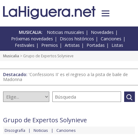
MUSICALIA:
Noticias musicales
Novedades
Próximas novedades
Discos históricos
Canciones
Festivales
Premios
Artistas
Portadas
Listas
Musicalia
> Grupo de Expertos Solynieve
Destacado:
'Confessions II' es el regreso a la pista de baile de
Madonna
Grupo de Expertos Solynieve
Discografía
Noticias
Canciones