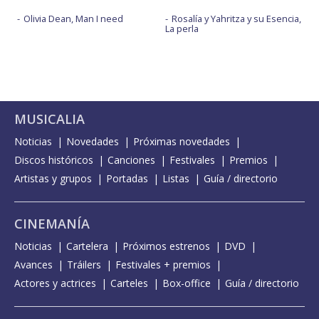
Olivia Dean, Man I need
Rosalía y Yahritza y su Esencia,
La perla
MUSICALIA
Noticias
Novedades
Próximas novedades
Discos históricos
Canciones
Festivales
Premios
Artistas y grupos
Portadas
Listas
Guía / directorio
CINEMANÍA
Noticias
Cartelera
Próximos estrenos
DVD
Avances
Tráilers
Festivales + premios
Actores y actrices
Carteles
Box-office
Guía / directorio