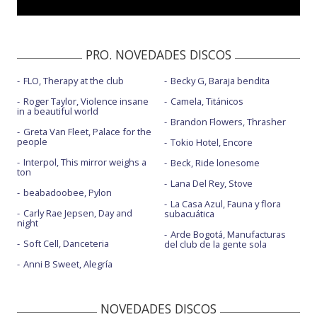
PRO. NOVEDADES DISCOS
FLO, Therapy at the club
Becky G, Baraja bendita
Roger Taylor, Violence insane
Camela, Titánicos
in a beautiful world
Brandon Flowers, Thrasher
Greta Van Fleet, Palace for the
people
Tokio Hotel, Encore
Interpol, This mirror weighs a
Beck, Ride lonesome
ton
Lana Del Rey, Stove
beabadoobee, Pylon
La Casa Azul, Fauna y flora
Carly Rae Jepsen, Day and
subacuática
night
Arde Bogotá, Manufacturas
Soft Cell, Danceteria
del club de la gente sola
Anni B Sweet, Alegría
NOVEDADES DISCOS