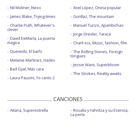
Nil Moliner, Nexo
Xoel López, Oniria popular
James Blake, Trying times
Gorillaz, The mountain
Charlie Puth, Whatever's
Manuel Turizo, Apambichao
clever
Jorge Drexler, Taracá
David DeMaría, La puerta
mágica
Charli xcx, Music, fashion, film
Quevedo, El baifo
The Rolling Stones, Foreign
tongues
Melanie Martinez, Hades
Jessie Ware, Superbloom
Bad Gyal, Más cara
The Strokes, Reality awaits
Laura Pausini, Yo canto 2
CANCIONES
Aitana, Superestrella
Rosalía y Yahritza y su Esencia,
La perla