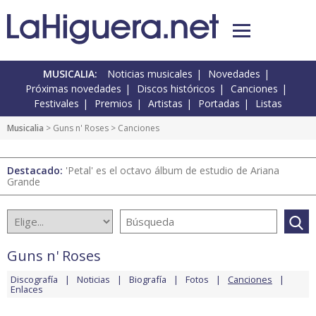
MUSICALIA:
Noticias musicales
Novedades
Próximas novedades
Discos históricos
Canciones
Festivales
Premios
Artistas
Portadas
Listas
Musicalia
>
Guns n' Roses
> Canciones
Destacado:
'Petal' es el octavo álbum de estudio de Ariana
Grande
Guns n' Roses
Discografía
Noticias
Biografía
Fotos
Canciones
Enlaces