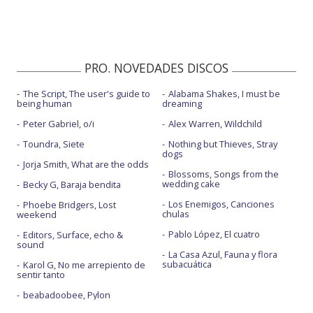
PRO. NOVEDADES DISCOS
The Script, The user's guide to
Alabama Shakes, I must be
being human
dreaming
Peter Gabriel, o/i
Alex Warren, Wildchild
Toundra, Siete
Nothing but Thieves, Stray
dogs
Jorja Smith, What are the odds
Blossoms, Songs from the
wedding cake
Becky G, Baraja bendita
Los Enemigos, Canciones
Phoebe Bridgers, Lost
chulas
weekend
Pablo López, El cuatro
Editors, Surface, echo &
sound
La Casa Azul, Fauna y flora
subacuática
Karol G, No me arrepiento de
sentir tanto
beabadoobee, Pylon