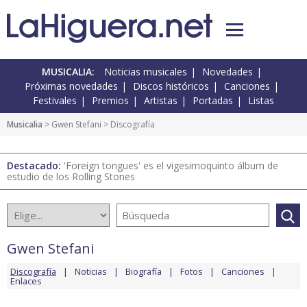
MUSICALIA:
Noticias musicales
Novedades
Próximas novedades
Discos históricos
Canciones
Festivales
Premios
Artistas
Portadas
Listas
Musicalia
>
Gwen Stefani
> Discografía
Destacado:
'Foreign tongues' es el vigesimoquinto álbum de
estudio de los Rolling Stones
Gwen Stefani
Discografía
Noticias
Biografía
Fotos
Canciones
Enlaces