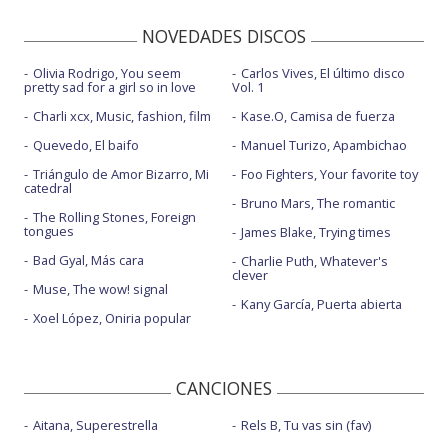
NOVEDADES DISCOS
Olivia Rodrigo, You seem
Carlos Vives, El último disco
pretty sad for a girl so in love
Vol. 1
Charli xcx, Music, fashion, film
Kase.O, Camisa de fuerza
Quevedo, El baifo
Manuel Turizo, Apambichao
Triángulo de Amor Bizarro, Mi
Foo Fighters, Your favorite toy
catedral
Bruno Mars, The romantic
The Rolling Stones, Foreign
tongues
James Blake, Trying times
Bad Gyal, Más cara
Charlie Puth, Whatever's
clever
Muse, The wow! signal
Kany García, Puerta abierta
Xoel López, Oniria popular
CANCIONES
Aitana, Superestrella
Rels B, Tu vas sin (fav)