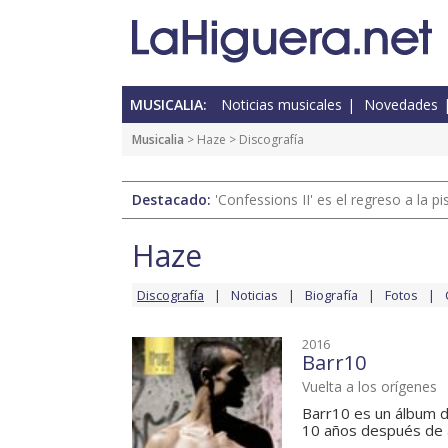
MUSICALIA:
Noticias musicales
Novedades
Musicalia
>
Haze
> Discografía
Destacado:
'Confessions II' es el regreso a la 
Haze
Discografía
Noticias
Biografía
Fotos
2016
Barr10
Vuelta a los orígenes
Barr10 es un álbum de
10 años después de a