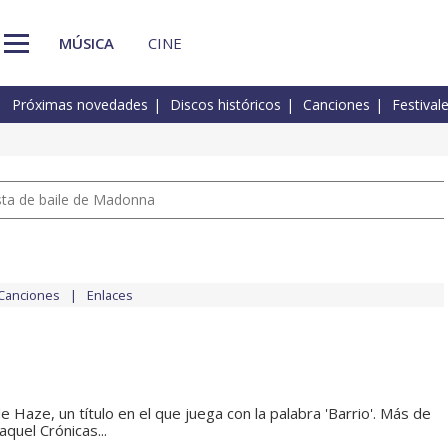
MÚSICA
CINE
Próximas novedades
Discos históricos
Canciones
Festival
pista de baile de Madonna
Canciones
Enlaces
 Haze, un título en el que juega con la palabra 'Barrio'. Más de
quel Crónicas...