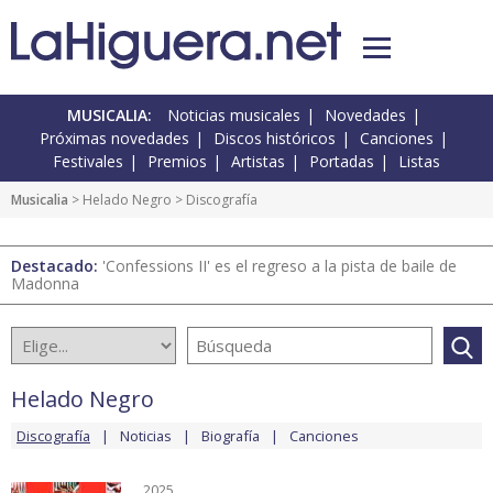
MUSICALIA:
Noticias musicales
Novedades
Próximas novedades
Discos históricos
Canciones
Festivales
Premios
Artistas
Portadas
Listas
Musicalia
>
Helado Negro
> Discografía
Destacado:
'Confessions II' es el regreso a la pista de baile de
Madonna
Helado Negro
Discografía
Noticias
Biografía
Canciones
2025