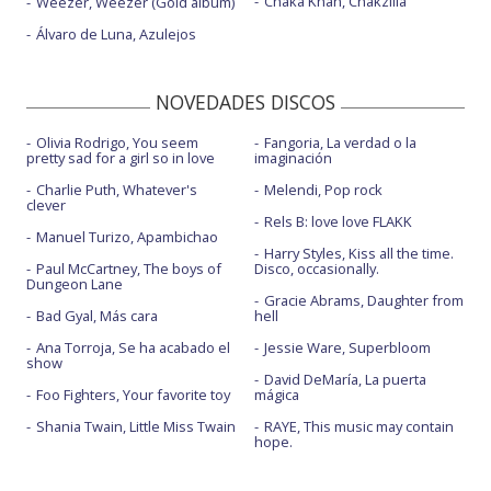
Chaka Khan, Chakzilla
Weezer, Weezer (Gold album)
Álvaro de Luna, Azulejos
NOVEDADES DISCOS
Olivia Rodrigo, You seem
Fangoria, La verdad o la
pretty sad for a girl so in love
imaginación
Charlie Puth, Whatever's
Melendi, Pop rock
clever
Rels B: love love FLAKK
Manuel Turizo, Apambichao
Harry Styles, Kiss all the time.
Paul McCartney, The boys of
Disco, occasionally.
Dungeon Lane
Gracie Abrams, Daughter from
Bad Gyal, Más cara
hell
Ana Torroja, Se ha acabado el
Jessie Ware, Superbloom
show
David DeMaría, La puerta
Foo Fighters, Your favorite toy
mágica
Shania Twain, Little Miss Twain
RAYE, This music may contain
hope.