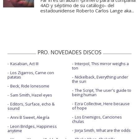
Far in es un álbum -primero para la compañía
4AD y séptimo de su catálogo- del
estadounidense Roberto Carlos Lange aka...
PRO. NOVEDADES DISCOS
Kasabian, Act III
Interpol, This mirror weighs a
ton
Los Zigarros, Carne con
patatas
Nickelback, Everything under
the sun
Beck, Ride lonesome
The Script, The user's guide to
being human
Sam Smith, Hazel eyes
Ezra Collective, Here because
Editors, Surface, echo &
of hope
sound
Los Enemigos, Canciones
Anni B Sweet, Alegría
chulas
Leon Bridges, Happiness
Jorja Smith, What are the odds
anytime