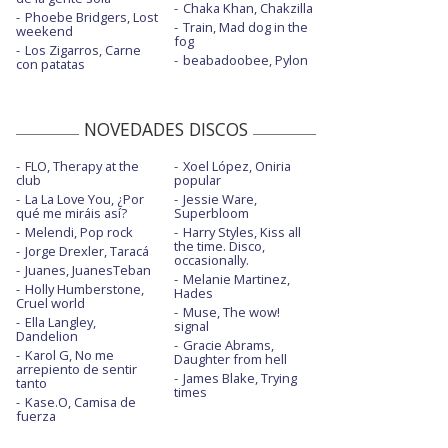
Chaka Khan, Chakzilla
Phoebe Bridgers, Lost
Train, Mad dog in the
weekend
fog
Los Zigarros, Carne
beabadoobee, Pylon
con patatas
NOVEDADES DISCOS
FLO, Therapy at the
Xoel López, Oniria
club
popular
La La Love You, ¿Por
Jessie Ware,
qué me miráis así?
Superbloom
Melendi, Pop rock
Harry Styles, Kiss all
the time. Disco,
Jorge Drexler, Taracá
occasionally.
Juanes, JuanesTeban
Melanie Martinez,
Holly Humberstone,
Hades
Cruel world
Muse, The wow!
Ella Langley,
signal
Dandelion
Gracie Abrams,
Karol G, No me
Daughter from hell
arrepiento de sentir
James Blake, Trying
tanto
times
Kase.O, Camisa de
fuerza