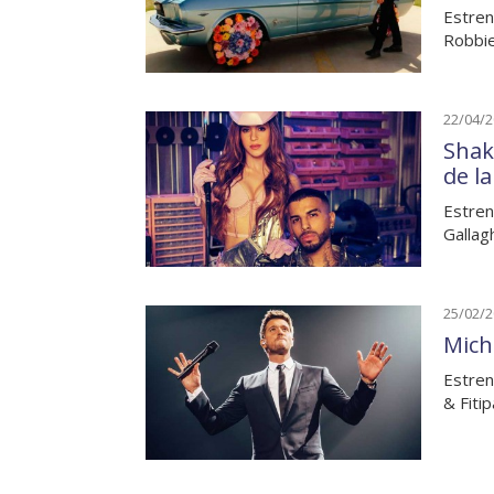
Estren
Robbie
22/04/
Shak
de l
Estren
Gallag
25/02/
Mich
Estren
& Fiti