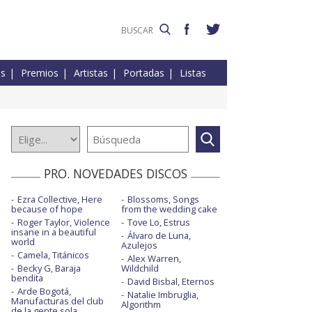
es
Premios
Artistas
Portadas
Listas
PRO. NOVEDADES DISCOS
Ezra Collective, Here
Blossoms, Songs
because of hope
from the wedding cake
Roger Taylor, Violence
Tove Lo, Estrus
insane in a beautiful
Álvaro de Luna,
world
Azulejos
Camela, Titánicos
Alex Warren,
Becky G, Baraja
Wildchild
bendita
David Bisbal, Eternos
Arde Bogotá,
Natalie Imbruglia,
Manufacturas del club
Algorithm
de la gente sola