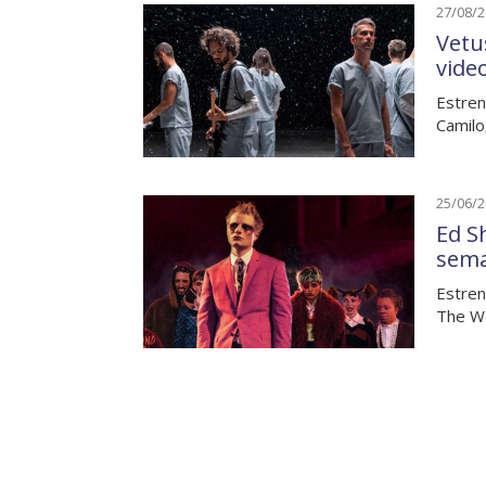
27/08/
Vetu
vide
Estren
Camilo
25/06/
Ed S
sem
Estren
The We