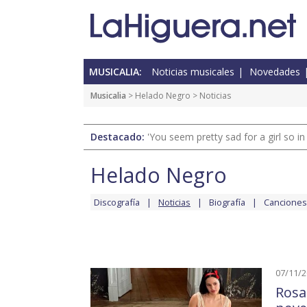
MUSICALIA:
Noticias musicales
Novedades
Musicalia
>
Helado Negro
> Noticias
Destacado:
'You seem pretty sad for a girl so in
Helado Negro
Discografía
Noticias
Biografía
Canciones
07/11/
Rosa