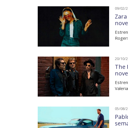
09/02/
Zara
nove
Estren
Rogers
20/10/
The 
nove
Estren
Valeri
05/08/
Pabl
sem