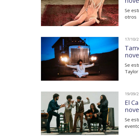
nove
Se est
otros
17/10/
Tame
nove
Se est
Taylor
19/09/
El Ca
nove
Se est
evento