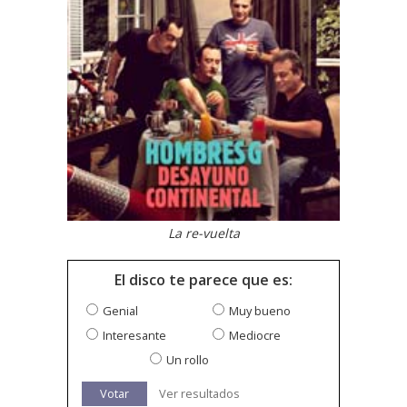
La re-vuelta
El disco te parece que es:
Genial
Muy bueno
Interesante
Mediocre
Un rollo
Votar
Ver resultados