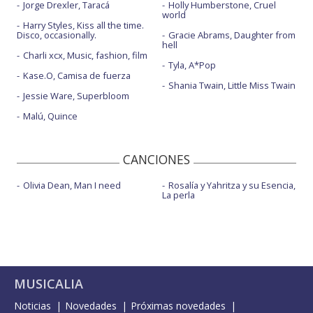
Jorge Drexler, Taracá
Holly Humberstone, Cruel
world
Harry Styles, Kiss all the time.
Disco, occasionally.
Gracie Abrams, Daughter from
hell
Charli xcx, Music, fashion, film
Tyla, A*Pop
Kase.O, Camisa de fuerza
Shania Twain, Little Miss Twain
Jessie Ware, Superbloom
Malú, Quince
CANCIONES
Olivia Dean, Man I need
Rosalía y Yahritza y su Esencia,
La perla
MUSICALIA
Noticias
Novedades
Próximas novedades