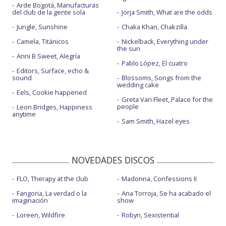
Arde Bogotá, Manufacturas
del club de la gente sola
Jorja Smith, What are the odds
Jungle, Sunshine
Chaka Khan, Chakzilla
Camela, Titánicos
Nickelback, Everything under
the sun
Anni B Sweet, Alegría
Pablo López, El cuatro
Editors, Surface, echo &
sound
Blossoms, Songs from the
wedding cake
Eels, Cookie happened
Greta Van Fleet, Palace for the
people
Leon Bridges, Happiness
anytime
Sam Smith, Hazel eyes
NOVEDADES DISCOS
FLO, Therapy at the club
Madonna, Confessions II
Fangoria, La verdad o la
Ana Torroja, Se ha acabado el
imaginación
show
Loreen, Wildfire
Robyn, Sexistential