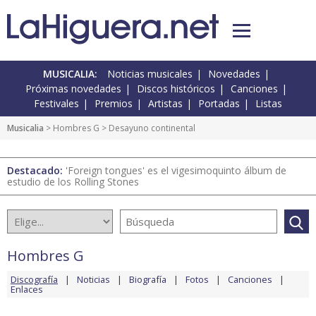
MUSICALIA:
Noticias musicales
Novedades
Próximas novedades
Discos históricos
Canciones
Festivales
Premios
Artistas
Portadas
Listas
Musicalia
>
Hombres G
> Desayuno continental
Destacado:
'Foreign tongues' es el vigesimoquinto álbum de
estudio de los Rolling Stones
Hombres G
Discografía
Noticias
Biografía
Fotos
Canciones
Enlaces