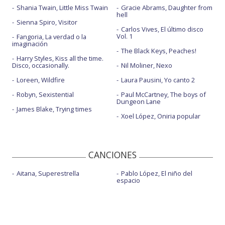
Shania Twain, Little Miss Twain
Gracie Abrams, Daughter from
hell
Sienna Spiro, Visitor
Carlos Vives, El último disco
Vol. 1
Fangoria, La verdad o la
imaginación
The Black Keys, Peaches!
Harry Styles, Kiss all the time.
Disco, occasionally.
Nil Moliner, Nexo
Loreen, Wildfire
Laura Pausini, Yo canto 2
Robyn, Sexistential
Paul McCartney, The boys of
Dungeon Lane
James Blake, Trying times
Xoel López, Oniria popular
CANCIONES
Aitana, Superestrella
Pablo López, El niño del
espacio