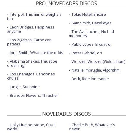
PRO. NOVEDADES DISCOS
Interpol, This mirror weighs a
Tokio Hotel, Encore
ton
Sam Smith, Hazel eyes
Leon Bridges, Happiness
anytime
The Avalanches, No bad
memories
Los Zigarros, Carne con
patatas
Pablo López, El cuatro
Jorja Smith, What are the odds
Peter Gabriel, o/i
Alabama Shakes, I must be
Weezer, Weezer (Gold album)
dreaming
Natalie Imbruglia, Algorithm
Los Enemigos, Canciones
chulas
Beck, Ride lonesome
Jungle, Sunshine
Brandon Flowers, Thrasher
NOVEDADES DISCOS
Holly Humberstone, Cruel
Charlie Puth, Whatever's
world
clever