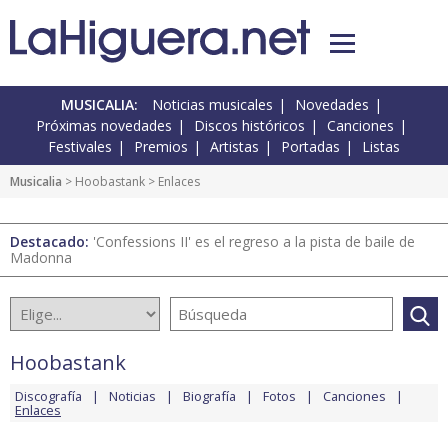
MUSICALIA:
Noticias musicales
Novedades
Próximas novedades
Discos históricos
Canciones
Festivales
Premios
Artistas
Portadas
Listas
Musicalia
>
Hoobastank
> Enlaces
Destacado:
'Confessions II' es el regreso a la pista de baile de
Madonna
Hoobastank
Discografía
Noticias
Biografía
Fotos
Canciones
Enlaces