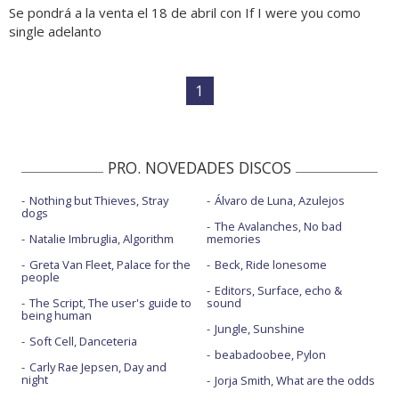
Se pondrá a la venta el 18 de abril con If I were you como
single adelanto
1
PRO. NOVEDADES DISCOS
Nothing but Thieves, Stray
Álvaro de Luna, Azulejos
dogs
The Avalanches, No bad
Natalie Imbruglia, Algorithm
memories
Greta Van Fleet, Palace for the
Beck, Ride lonesome
people
Editors, Surface, echo &
The Script, The user's guide to
sound
being human
Jungle, Sunshine
Soft Cell, Danceteria
beabadoobee, Pylon
Carly Rae Jepsen, Day and
night
Jorja Smith, What are the odds