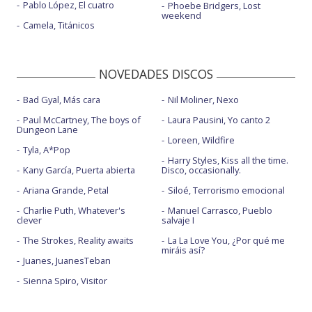
Pablo López, El cuatro
Phoebe Bridgers, Lost
weekend
Camela, Titánicos
NOVEDADES DISCOS
Bad Gyal, Más cara
Nil Moliner, Nexo
Paul McCartney, The boys of
Laura Pausini, Yo canto 2
Dungeon Lane
Loreen, Wildfire
Tyla, A*Pop
Harry Styles, Kiss all the time.
Kany García, Puerta abierta
Disco, occasionally.
Ariana Grande, Petal
Siloé, Terrorismo emocional
Charlie Puth, Whatever's
Manuel Carrasco, Pueblo
clever
salvaje I
The Strokes, Reality awaits
La La Love You, ¿Por qué me
miráis así?
Juanes, JuanesTeban
Sienna Spiro, Visitor