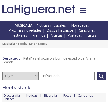
MUSICALIA:
Noticias musicales
Novedades
Próximas novedades
Discos históricos
Canciones
Festivales
Premios
Artistas
Portadas
Listas
Musicalia
>
Hoobastank
> Noticias
Destacado:
'Petal' es el octavo álbum de estudio de Ariana
Grande
Hoobastank
Discografía
Noticias
Biografía
Fotos
Canciones
Enlaces