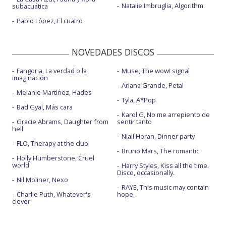
Natalie Imbruglia, Algorithm
subacuática
Pablo López, El cuatro
NOVEDADES DISCOS
Fangoria, La verdad o la
Muse, The wow! signal
imaginación
Ariana Grande, Petal
Melanie Martinez, Hades
Tyla, A*Pop
Bad Gyal, Más cara
Karol G, No me arrepiento de
Gracie Abrams, Daughter from
sentir tanto
hell
Niall Horan, Dinner party
FLO, Therapy at the club
Bruno Mars, The romantic
Holly Humberstone, Cruel
world
Harry Styles, Kiss all the time.
Disco, occasionally.
Nil Moliner, Nexo
RAYE, This music may contain
Charlie Puth, Whatever's
hope.
clever