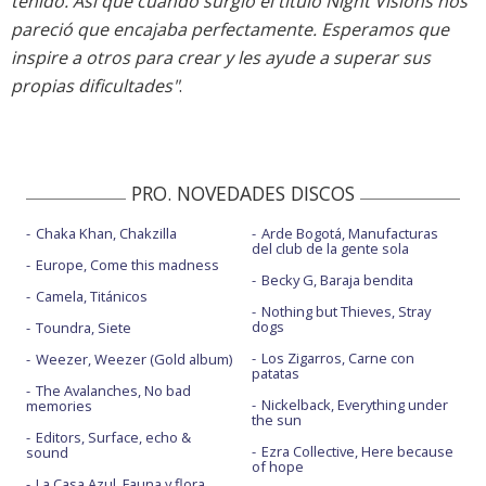
tenido. Así que cuando surgió el título Night Visions nos
pareció que encajaba perfectamente. Esperamos que
inspire a otros para crear y les ayude a superar sus
propias dificultades"
.
PRO. NOVEDADES DISCOS
Chaka Khan, Chakzilla
Arde Bogotá, Manufacturas
del club de la gente sola
Europe, Come this madness
Becky G, Baraja bendita
Camela, Titánicos
Nothing but Thieves, Stray
dogs
Toundra, Siete
Los Zigarros, Carne con
Weezer, Weezer (Gold album)
patatas
The Avalanches, No bad
Nickelback, Everything under
memories
the sun
Editors, Surface, echo &
Ezra Collective, Here because
sound
of hope
La Casa Azul, Fauna y flora