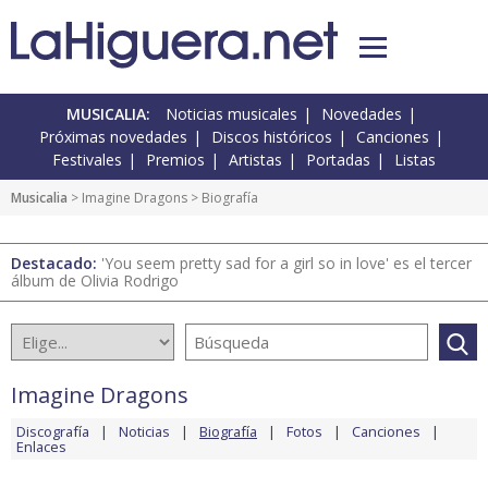
MUSICALIA:
Noticias musicales
Novedades
Próximas novedades
Discos históricos
Canciones
Festivales
Premios
Artistas
Portadas
Listas
Musicalia
>
Imagine Dragons
> Biografía
Destacado:
'You seem pretty sad for a girl so in love' es el tercer
álbum de Olivia Rodrigo
Imagine Dragons
Discografía
Noticias
Biografía
Fotos
Canciones
Enlaces