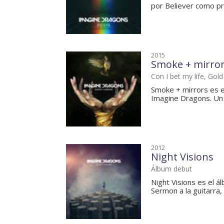
por Believer como pri
2015
Smoke + mirro
Con I bet my life, Gold
Smoke + mirrors es e
Imagine Dragons. Un d
2012
Night Visions
Álbum debut
Night Visions es el 
Sermon a la guitarra,