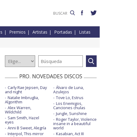
es
Premios
Artistas
Portadas
Listas
PRO. NOVEDADES DISCOS
Carly Rae Jepsen, Day
Álvaro de Luna,
and night
Azulejos
Natalie Imbruglia,
Tove Lo, Estrus
Algorithm
Los Enemigos,
Alex Warren,
Canciones chulas
Wildchild
Jungle, Sunshine
Sam Smith, Hazel
Roger Taylor, Violence
eyes
insane in a beautiful
Anni B Sweet, Alegría
world
Interpol, This mirror
Kasabian, Act III