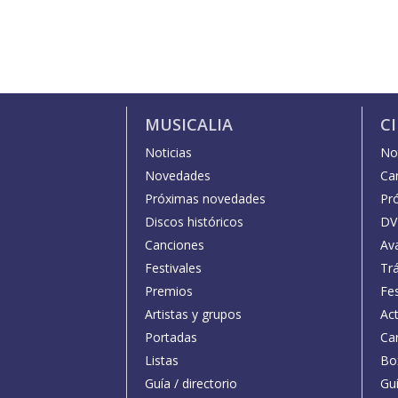
MUSICALIA
C
Noticias
Not
Novedades
Car
Próximas novedades
Pr
Discos históricos
DV
Canciones
Av
Festivales
Trá
Premios
Fe
Artistas y grupos
Act
Portadas
Car
Listas
Bo
Guía / directorio
Guí