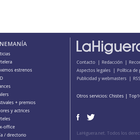
INEMANÍA
icias
telera
Contacto
Redacción
Reco
óximos estrenos
Aspectos legales
Política de
D
Publicidad y webmasters
RS
ances
ilers
Otros servicios:
Chistes
|
Top1
stivales + premios
ores y actrices
teles
x-office
LaHiguera.net. Todos los dere
a / directorio