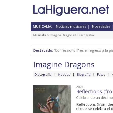
MUSICALIA:
Noticias musicales
Novedades
Musicalia
>
Imagine Dragons
> Discografía
Destacado:
'Confessions II' es el regreso a la 
Imagine Dragons
Discografía
Noticias
Biografía
Fotos
2025
Reflections (fr
Celebrando un décimo 
Reflections (from th
el que se celebra el 