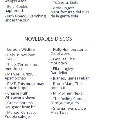
weighs a ton
Toundra, Siete
Eels, Cookie
Arde Bogotá,
happened
Manufacturas del club
Nickelback, Everything
de la gente sola
under the sun
NOVEDADES DISCOS
Loreen, Wildfire
Holly Humberstone,
Cruel world
Rels B: love love
FLAKK
Gorillaz, The
mountain
Siloé, Terrorismo
emocional
Ella Langley,
Dandelion
Manuel Turizo,
Apambichao
Juanes, JuanesTeban
RAYE, This music may
Bruno Mars, The
contain hope.
romantic
Charlie Puth,
Nil Moliner, Nexo
Whatever's clever
The Rolling Stones,
Gracie Abrams,
Foreign tongues
Daughter from hell
Shania Twain, Little
Manuel Carrasco,
Miss Twain
Pueblo salvaje I