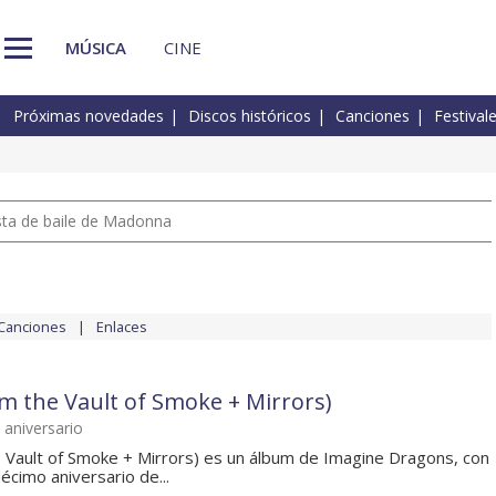
MÚSICA
CINE
Próximas novedades
Discos históricos
Canciones
Festival
pista de baile de Madonna
Canciones
Enlaces
om the Vault of Smoke + Mirrors)
aniversario
e Vault of Smoke + Mirrors) es un álbum de Imagine Dragons, con
décimo aniversario de...