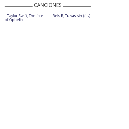
CANCIONES
Taylor Swift, The fate
Rels B, Tu vas sin (fav)
of Ophelia