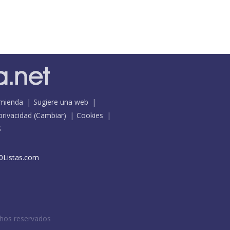
mienda
Sugiere una web
 privacidad
(
Cambiar
)
Cookies
S
0Listas.com
chos reservados