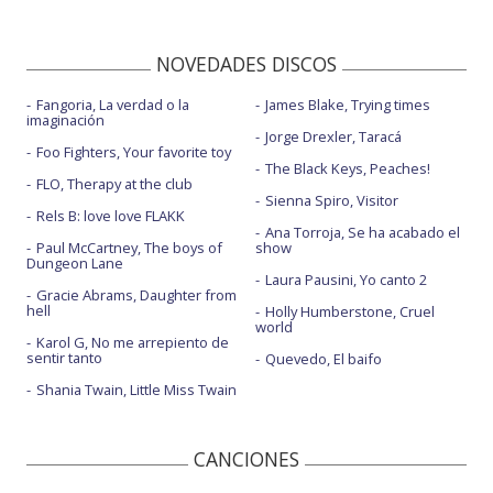
NOVEDADES DISCOS
Fangoria, La verdad o la
James Blake, Trying times
imaginación
Jorge Drexler, Taracá
Foo Fighters, Your favorite toy
The Black Keys, Peaches!
FLO, Therapy at the club
Sienna Spiro, Visitor
Rels B: love love FLAKK
Ana Torroja, Se ha acabado el
Paul McCartney, The boys of
show
Dungeon Lane
Laura Pausini, Yo canto 2
Gracie Abrams, Daughter from
hell
Holly Humberstone, Cruel
world
Karol G, No me arrepiento de
sentir tanto
Quevedo, El baifo
Shania Twain, Little Miss Twain
CANCIONES