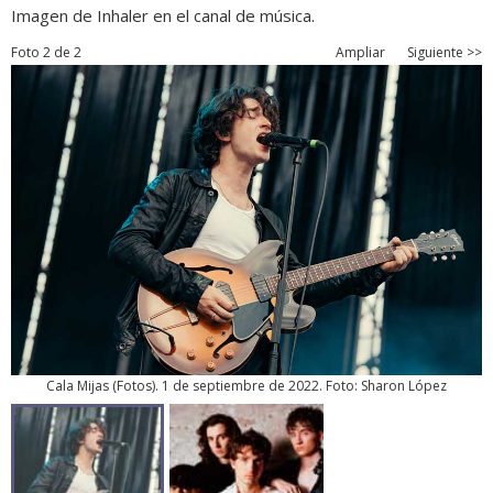
Imagen de Inhaler en el canal de música.
Foto 2 de 2
Ampliar
Siguiente >>
Cala Mijas
(
Fotos
). 1 de septiembre de 2022. Foto: Sharon López