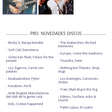
PRO. NOVEDADES DISCOS
Becky G, Baraja bendita
The Avalanches, No bad
memories
Soft Cell, Danceteria
Europe, Come this madness
Greta Van Fleet, Palace for the
people
Toundra, Siete
Los Zigarros, Carne con
Nothing but Thieves, Stray
patatas
dogs
beabadoobee, Pylon
Los Enemigos, Canciones
chulas
Kasabian, Act III
Train, Mad dog in the fog
Arde Bogotá, Manufacturas
del club de la gente sola
Editors, Surface, echo &
sound
Eels, Cookie happened
Pablo López, El cuatro