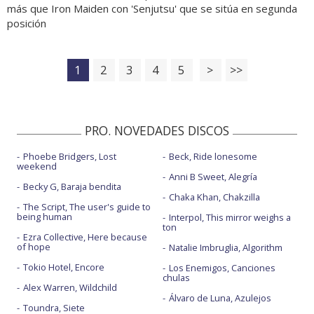
más que Iron Maiden con 'Senjutsu' que se sitúa en segunda
posición
1
2
3
4
5
>
>>
PRO. NOVEDADES DISCOS
Phoebe Bridgers, Lost
Beck, Ride lonesome
weekend
Anni B Sweet, Alegría
Becky G, Baraja bendita
Chaka Khan, Chakzilla
The Script, The user's guide to
being human
Interpol, This mirror weighs a
ton
Ezra Collective, Here because
of hope
Natalie Imbruglia, Algorithm
Tokio Hotel, Encore
Los Enemigos, Canciones
chulas
Alex Warren, Wildchild
Álvaro de Luna, Azulejos
Toundra, Siete