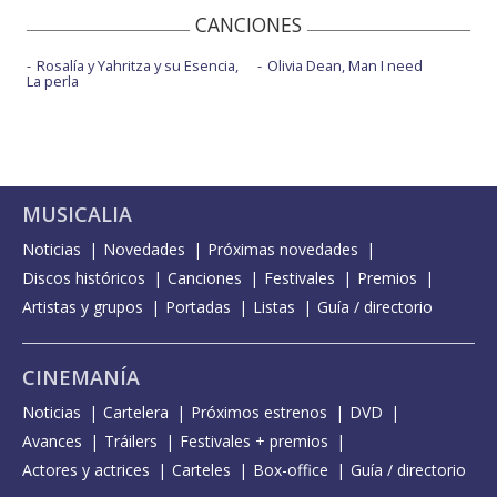
CANCIONES
Rosalía y Yahritza y su Esencia,
Olivia Dean, Man I need
La perla
MUSICALIA
Noticias
Novedades
Próximas novedades
Discos históricos
Canciones
Festivales
Premios
Artistas y grupos
Portadas
Listas
Guía / directorio
CINEMANÍA
Noticias
Cartelera
Próximos estrenos
DVD
Avances
Tráilers
Festivales + premios
Actores y actrices
Carteles
Box-office
Guía / directorio