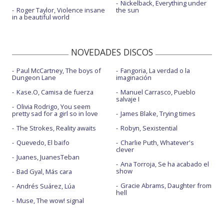
Nickelback, Everything under
Roger Taylor, Violence insane
the sun
in a beautiful world
NOVEDADES DISCOS
Paul McCartney, The boys of
Fangoria, La verdad o la
Dungeon Lane
imaginación
Kase.O, Camisa de fuerza
Manuel Carrasco, Pueblo
salvaje I
Olivia Rodrigo, You seem
pretty sad for a girl so in love
James Blake, Trying times
The Strokes, Reality awaits
Robyn, Sexistential
Quevedo, El baifo
Charlie Puth, Whatever's
clever
Juanes, JuanesTeban
Ana Torroja, Se ha acabado el
show
Bad Gyal, Más cara
Gracie Abrams, Daughter from
Andrés Suárez, Lúa
hell
Muse, The wow! signal