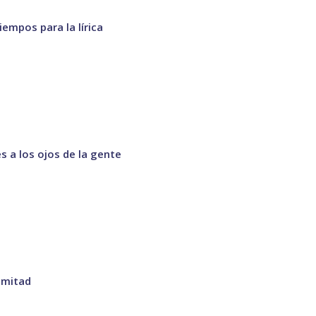
iempos para la lírica
es a los ojos de la gente
a mitad