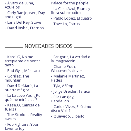
Álvaro de Luna,
Palace for the people
Fiesta de los maniquíes
Azulejos
La Casa Azul, Fauna y
Carly Rae Jepsen, Day
flora subacuática
He vuelto a casa - con Molina Molina
and night
Pablo López, El cuatro
Lana Del Rey, Stove
Tove Lo, Estrus
Hoy por ayer
David Bisbal, Eternos
La fuerza del destino - con LOL - con la
letra
NOVEDADES DISCOS
La humanidad y la tierra - con
Tanxugueiras - con letra
Karol G, No me
Fangoria, La verdad o
arrepiento de sentir
la imaginación
La otra mitad - en Abierto hasta las 2
tanto
Charlie Puth,
Bad Gyal, Más cara
Whatever's clever
Los restos de esta historia - con Marwan
Gorillaz, The
Melanie Martinez,
mountain
Hades
Malos tiempos para la lírica
David DeMaría, La
Tyla, A*Pop
puerta mágica
Jorge Drexler, Taracá
Me dejó marchar - con Coque Malla
La La Love You, ¿Por
Ella Langley,
qué me miráis así?
Dandelion
Kase.O, Camisa de
No mires a los ojos de la gente
Carlos Vives, El último
fuerza
disco Vol. 1
The Strokes, Reality
Oaxaca - con Dani Fernández
Quevedo, El baifo
awaits
Foo Fighters, Your
Quiero y quiero - con Shuarma
favorite toy