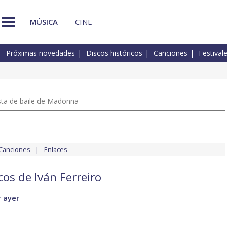
MÚSICA
CINE
Próximas novedades
Discos históricos
Canciones
Festival
pista de baile de Madonna
Canciones
Enlaces
cos de Iván Ferreiro
r ayer