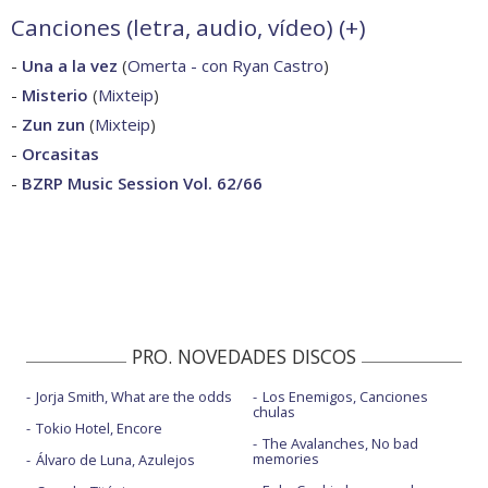
Canciones (letra, audio, vídeo) (
+
)
-
Una a la vez
(
Omerta - con Ryan Castro
)
-
Misterio
(
Mixteip
)
-
Zun zun
(
Mixteip
)
-
Orcasitas
-
BZRP Music Session Vol. 62/66
PRO. NOVEDADES DISCOS
Jorja Smith, What are the odds
Los Enemigos, Canciones
chulas
Tokio Hotel, Encore
The Avalanches, No bad
memories
Álvaro de Luna, Azulejos