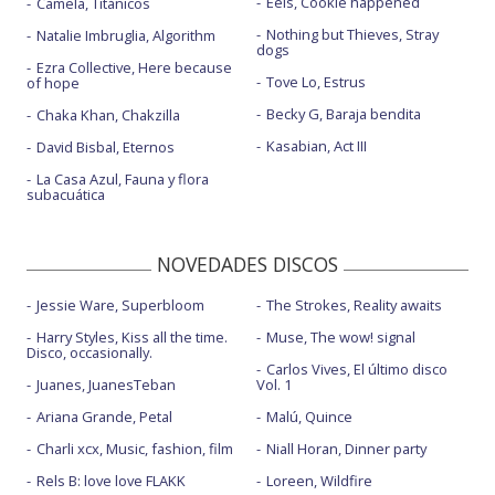
Eels, Cookie happened
Camela, Titánicos
Nothing but Thieves, Stray
Natalie Imbruglia, Algorithm
dogs
Ezra Collective, Here because
Tove Lo, Estrus
of hope
Becky G, Baraja bendita
Chaka Khan, Chakzilla
Kasabian, Act III
David Bisbal, Eternos
La Casa Azul, Fauna y flora
subacuática
NOVEDADES DISCOS
Jessie Ware, Superbloom
The Strokes, Reality awaits
Harry Styles, Kiss all the time.
Muse, The wow! signal
Disco, occasionally.
Carlos Vives, El último disco
Juanes, JuanesTeban
Vol. 1
Ariana Grande, Petal
Malú, Quince
Charli xcx, Music, fashion, film
Niall Horan, Dinner party
Rels B: love love FLAKK
Loreen, Wildfire