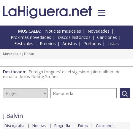
MUSICALIA:
Noticias musicales
Novedades
Próximas novedades
Discos históricos
Canciones
Festivales
Premios
Artistas
Portadas
Listas
Musicalia
> J Balvin
Destacado:
'Foreign tongues' es el vigesimoquinto álbum de
estudio de los Rolling Stones
J Balvin
Discografía
Noticias
Biografía
Fotos
Canciones