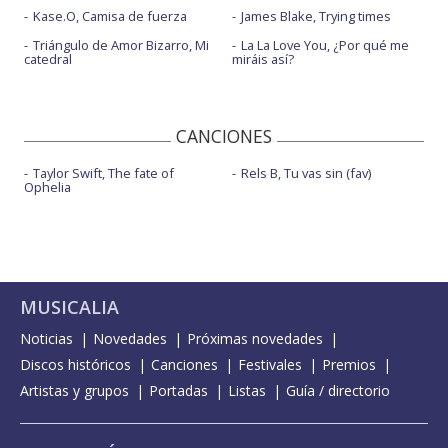
Kase.O, Camisa de fuerza
James Blake, Trying times
Triángulo de Amor Bizarro, Mi
La La Love You, ¿Por qué me
catedral
miráis así?
CANCIONES
Taylor Swift, The fate of
Rels B, Tu vas sin (fav)
Ophelia
MUSICALIA
Noticias
Novedades
Próximas novedades
Discos históricos
Canciones
Festivales
Premios
Artistas y grupos
Portadas
Listas
Guía / directorio