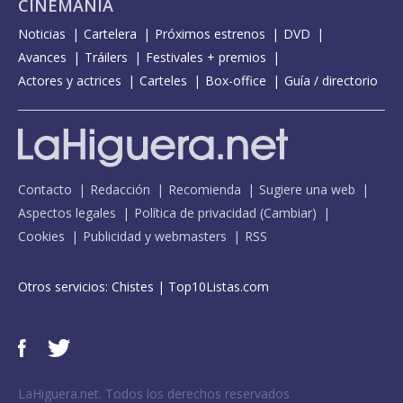
CINEMANÍA
Noticias
Cartelera
Próximos estrenos
DVD
Avances
Tráilers
Festivales + premios
Actores y actrices
Carteles
Box-office
Guía / directorio
Contacto
Redacción
Recomienda
Sugiere una web
Aspectos legales
Política de privacidad
(
Cambiar
)
Cookies
Publicidad y webmasters
RSS
Otros servicios:
Chistes
|
Top10Listas.com
LaHiguera.net. Todos los derechos reservados