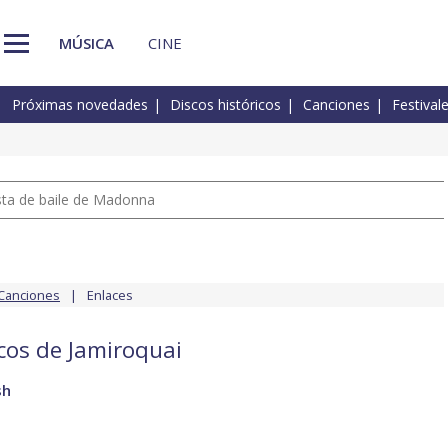
MÚSICA
CINE
Próximas novedades
Discos históricos
Canciones
Festival
pista de baile de Madonna
Canciones
Enlaces
scos de Jamiroquai
sh