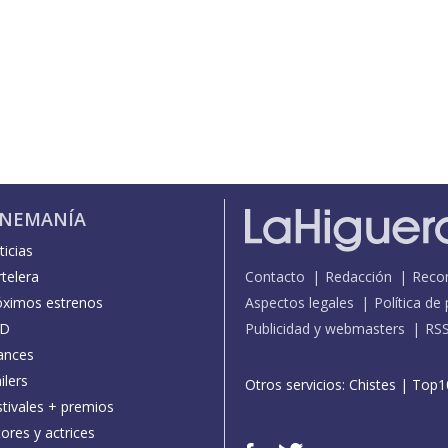
INEMANÍA
icias
telera
Contacto
Redacción
Reco
óximos estrenos
Aspectos legales
Política de
D
Publicidad y webmasters
RS
ances
ilers
Otros servicios:
Chistes
|
Top1
stivales + premios
ores y actrices