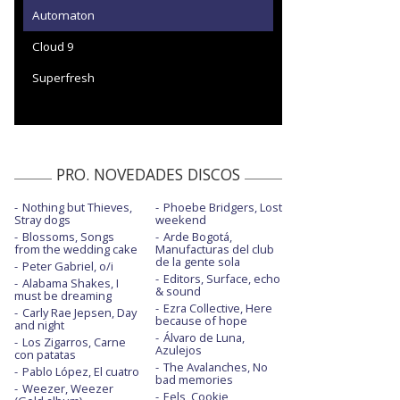
Automaton
Cloud 9
Superfresh
PRO. NOVEDADES DISCOS
Nothing but Thieves,
Phoebe Bridgers, Lost
Stray dogs
weekend
Blossoms, Songs
Arde Bogotá,
from the wedding cake
Manufacturas del club
de la gente sola
Peter Gabriel, o/i
Editors, Surface, echo
Alabama Shakes, I
& sound
must be dreaming
Ezra Collective, Here
Carly Rae Jepsen, Day
because of hope
and night
Álvaro de Luna,
Los Zigarros, Carne
Azulejos
con patatas
The Avalanches, No
Pablo López, El cuatro
bad memories
Weezer, Weezer
Eels, Cookie