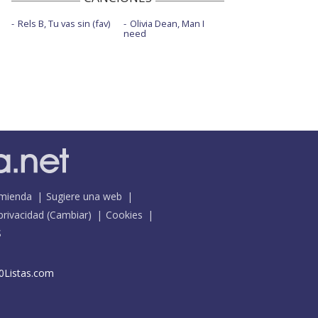
Rels B, Tu vas sin (fav)
Olivia Dean, Man I
need
mienda
Sugiere una web
 privacidad
(
Cambiar
)
Cookies
S
0Listas.com