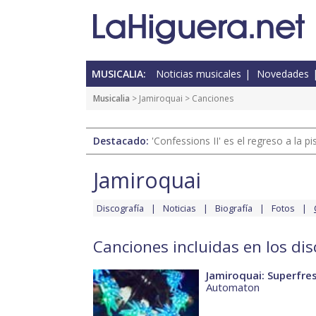
MUSICALIA:
Noticias musicales
Novedades
Musicalia
>
Jamiroquai
> Canciones
Destacado:
'Confessions II' es el regreso a la 
Jamiroquai
Discografía
Noticias
Biografía
Fotos
Canciones incluidas en los di
Jamiroquai: Superfre
Automaton