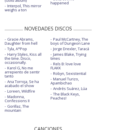
(Gold album)
happened
Interpol, This mirror
weighs a ton
NOVEDADES DISCOS
Gracie Abrams,
Paul McCartney, The
Daughter from hell
boys of Dungeon Lane
Tyla, A*Pop
Jorge Drexler, Taracá
Harry Styles, Kiss all
James Blake, Trying
the time. Disco,
times
occasionally.
Rels B: love love
Karol G, No me
FLAKK
arrepiento de sentir
Robyn, Sexistential
tanto
Manuel Turizo,
Ana Torroja, Se ha
Apambichao
acabado el show
Andrés Suárez, Lúa
Loreen, Wildfire
The Black Keys,
Madonna,
Peaches!
Confessions II
Gorillaz, The
mountain
CANCIONES