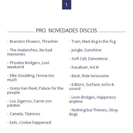
1
PRO. NOVEDADES DISCOS
Brandon Flowers, Thrasher
Train, Mad dog in the fog
The Avalanches, No bad
Jungle, Sunshine
memories
Soft Cell, Danceteria
Phoebe Bridgers, Lost
weekend
Kasabian, Act III
Ellie Goulding, I know too
Beck, Ride lonesome
much
Editors, Surface, echo &
Greta Van Fleet, Palace for the
sound
people
Leon Bridges, Happiness
Los Zigarros, Carne con
anytime
patatas
Nothing but Thieves, Stray
Camela, Titánicos
dogs
Eels, Cookie happened