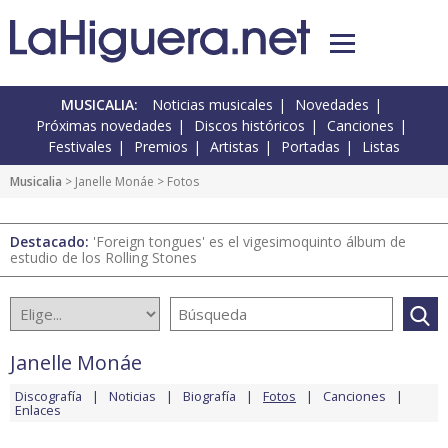
MUSICALIA:
Noticias musicales
Novedades
Próximas novedades
Discos históricos
Canciones
Festivales
Premios
Artistas
Portadas
Listas
Musicalia
>
Janelle Monáe
> Fotos
Destacado:
'Foreign tongues' es el vigesimoquinto álbum de
estudio de los Rolling Stones
Janelle Monáe
Discografía
Noticias
Biografía
Fotos
Canciones
Enlaces