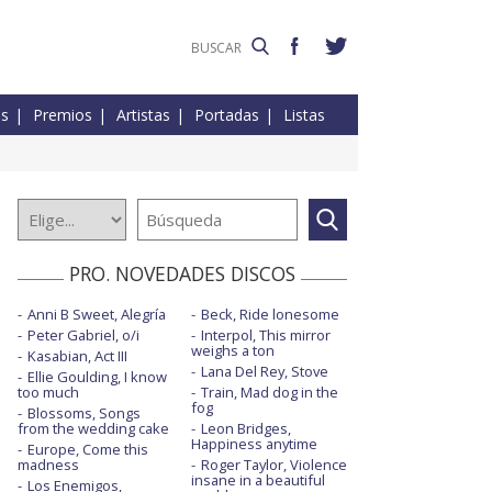
es
Premios
Artistas
Portadas
Listas
PRO. NOVEDADES DISCOS
Anni B Sweet, Alegría
Beck, Ride lonesome
Peter Gabriel, o/i
Interpol, This mirror
weighs a ton
Kasabian, Act III
Lana Del Rey, Stove
Ellie Goulding, I know
too much
Train, Mad dog in the
fog
Blossoms, Songs
from the wedding cake
Leon Bridges,
Happiness anytime
Europe, Come this
madness
Roger Taylor, Violence
insane in a beautiful
Los Enemigos,