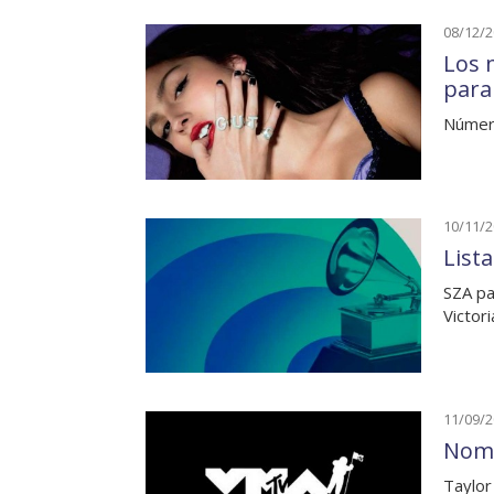
08/12/
Los 
para
Números
10/11/
List
SZA pa
Victor
11/09/
Nomi
Taylor