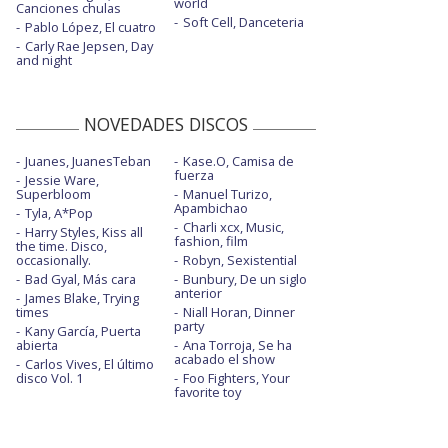
world
Canciones chulas
Soft Cell, Danceteria
Pablo López, El cuatro
Carly Rae Jepsen, Day
and night
NOVEDADES DISCOS
Juanes, JuanesTeban
Kase.O, Camisa de
fuerza
Jessie Ware,
Superbloom
Manuel Turizo,
Apambichao
Tyla, A*Pop
Charli xcx, Music,
Harry Styles, Kiss all
fashion, film
the time. Disco,
occasionally.
Robyn, Sexistential
Bad Gyal, Más cara
Bunbury, De un siglo
anterior
James Blake, Trying
times
Niall Horan, Dinner
party
Kany García, Puerta
abierta
Ana Torroja, Se ha
acabado el show
Carlos Vives, El último
disco Vol. 1
Foo Fighters, Your
favorite toy