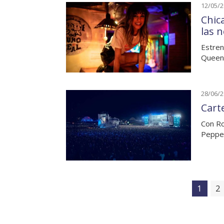
12/05/
Chic
las 
Estren
Queens
28/06/
Cart
Con Ro
Pepper
1
2