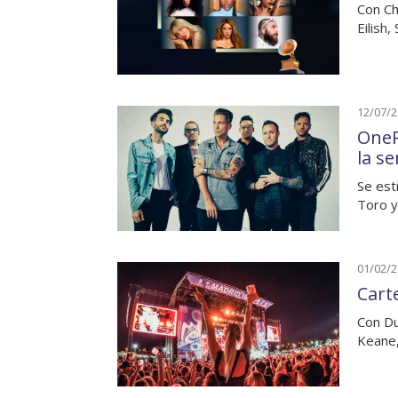
Con Ch
Eilish
12/07/
OneR
la s
Se est
Toro y
01/02/
Cart
Con Du
Keane,