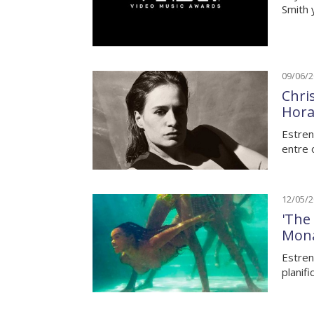
Smith 
09/06/
Chri
Hora
Estren
entre 
12/05/
'The
Mon
Estren
planif