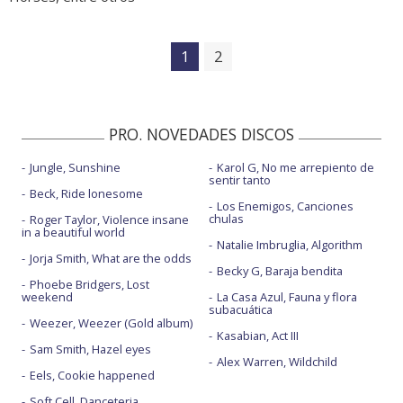
1
2
PRO. NOVEDADES DISCOS
Jungle, Sunshine
Karol G, No me arrepiento de
sentir tanto
Beck, Ride lonesome
Los Enemigos, Canciones
chulas
Roger Taylor, Violence insane
in a beautiful world
Natalie Imbruglia, Algorithm
Jorja Smith, What are the odds
Becky G, Baraja bendita
Phoebe Bridgers, Lost
weekend
La Casa Azul, Fauna y flora
subacuática
Weezer, Weezer (Gold album)
Kasabian, Act III
Sam Smith, Hazel eyes
Alex Warren, Wildchild
Eels, Cookie happened
Soft Cell, Danceteria