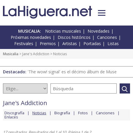
MUSICALIA:
Noticias musicales
Novedades
Próximas novedades
Discos históricos
Canciones
Festivales
Premios
Artistas
Portadas
Listas
Musicalia
>
Jane's Addiction
> Noticias
Destacado:
'The wow! signal' es el décimo álbum de Muse
Jane's Addiction
Discografía
Noticias
Biografía
Fotos
Canciones
Enlaces
17 resultados. Resultados del 1 al 10. Página 1 de 2