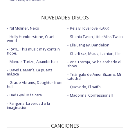
NOVEDADES DISCOS
Nil Moliner, Nexo
Rels B: love love FLAKK
Holly Humberstone, Cruel
Shania Twain, Little Miss Twain
world
Ella Langley, Dandelion
RAYE, This music may contain
hope.
Charli xcx, Music, fashion, film
Manuel Turizo, Apambichao
Ana Torroja, Se ha acabado el
show
David DeMaría, La puerta
mágica
Triángulo de Amor Bizarro, Mi
catedral
Gracie Abrams, Daughter from
hell
Quevedo, El baifo
Bad Gyal, Más cara
Madonna, Confessions II
Fangoria, La verdad o la
imaginación
CANCIONES