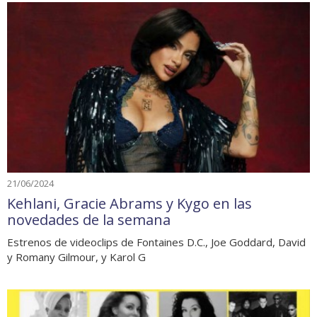
21/06/2024
Kehlani, Gracie Abrams y Kygo en las
novedades de la semana
Estrenos de videoclips de Fontaines D.C., Joe Goddard, David
y Romany Gilmour, y Karol G