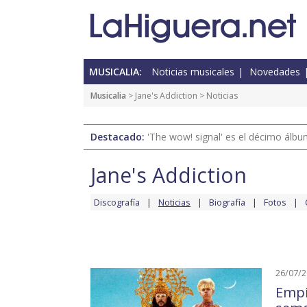
MUSICALIA:
Noticias musicales
Novedades
Musicalia
>
Jane's Addiction
> Noticias
Destacado:
'The wow! signal' es el décimo álb
Jane's Addiction
Discografía
Noticias
Biografía
Fotos
26/07/
Empi