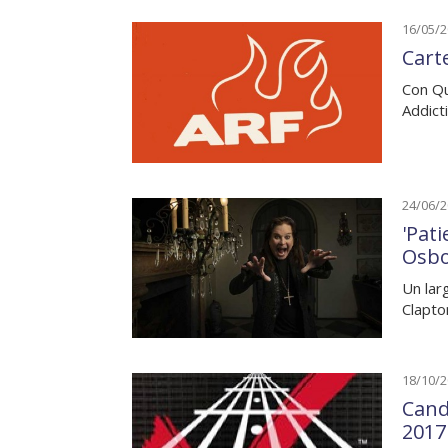
16/05/
Cart
Con Qu
Addict
24/06/
'Pat
Osb
Un lar
Clapto
18/10/
Cand
2017