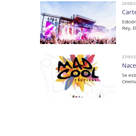
23/03/
Carte
Edició
Rey, E
27/01/
Nace
Se est
Cinema