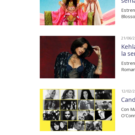
sem
Estren
Blosso
21/06/
Kehl
la s
Estren
Romany
12/02/
Cand
Con Ma
O'Conn