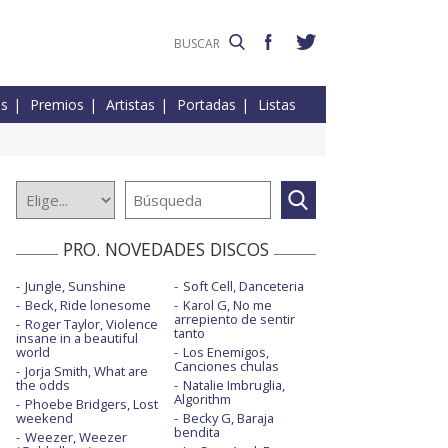
es
Premios
Artistas
Portadas
Listas
PRO. NOVEDADES DISCOS
Jungle, Sunshine
Soft Cell, Danceteria
Beck, Ride lonesome
Karol G, No me
arrepiento de sentir
Roger Taylor, Violence
tanto
insane in a beautiful
world
Los Enemigos,
Canciones chulas
Jorja Smith, What are
the odds
Natalie Imbruglia,
Algorithm
Phoebe Bridgers, Lost
weekend
Becky G, Baraja
bendita
Weezer, Weezer