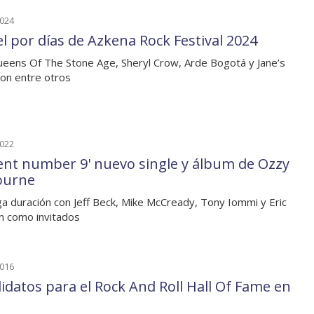
2024
el por días de Azkena Rock Festival 2024
eens Of The Stone Age, Sheryl Crow, Arde Bogotá y Jane’s
ion entre otros
2022
ient number 9' nuevo single y álbum de Ozzy
ourne
ga duración con Jeff Beck, Mike McCready, Tony Iommi y Eric
n como invitados
2016
idatos para el Rock And Roll Hall Of Fame en