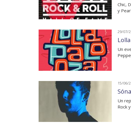
Chic, 
y Pear
29/07/
Loll
Un eve
Pepper
15/06/
Sóna
Un rep
Rock y