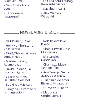
(Gold album)
La Casa Azul, Fauna y
flora subacuática
Sam Smith, Hazel
eyes
Kasabian, Act III
Eels, Cookie
Alex Warren,
happened
Wildchild
NOVEDADES DISCOS
Nil Moliner, Nexo
Rels B: love love
FLAKK
Holly Humberstone,
Cruel world
Shania Twain, Little
Miss Twain
RAYE, This music may
contain hope.
Ella Langley,
Dandelion
Manuel Turizo,
Apambichao
Charli xcx, Music,
fashion, film
David DeMaría, La
puerta mágica
Ana Torroja, Se ha
acabado el show
Gracie Abrams,
Daughter from hell
Triángulo de Amor
Bizarro, Mi catedral
Bad Gyal, Más cara
Quevedo, El baifo
Fangoria, La verdad o
la imaginación
Madonna,
Confessions II