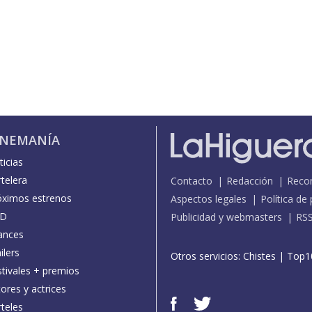
INEMANÍA
icias
telera
Contacto
Redacción
Reco
óximos estrenos
Aspectos legales
Política de
D
Publicidad y webmasters
RS
ances
ilers
Otros servicios:
Chistes
|
Top1
stivales + premios
ores y actrices
teles