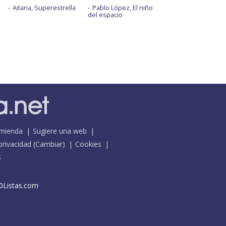
Aitana, Superestrella
Pablo López, El niño
del espacio
mienda
Sugiere una web
 privacidad
(
Cambiar
)
Cookies
S
0Listas.com