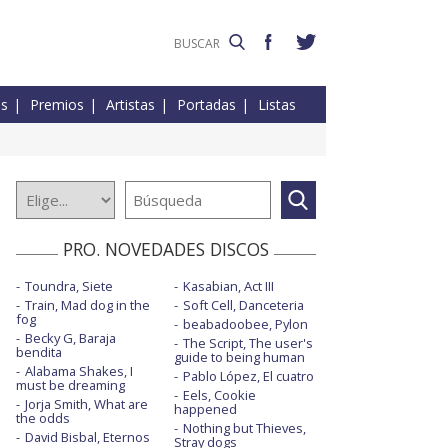
es
Premios
Artistas
Portadas
Listas
PRO. NOVEDADES DISCOS
Toundra, Siete
Kasabian, Act III
Train, Mad dog in the
Soft Cell, Danceteria
fog
beabadoobee, Pylon
Becky G, Baraja
The Script, The user's
bendita
guide to being human
Alabama Shakes, I
Pablo López, El cuatro
must be dreaming
Eels, Cookie
Jorja Smith, What are
happened
the odds
Nothing but Thieves,
David Bisbal, Eternos
Stray dogs