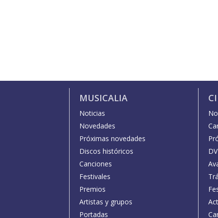
MUSICALIA
C
Noticias
Not
Novedades
Car
Próximas novedades
Pr
Discos históricos
DV
Canciones
Av
Festivales
Trá
Premios
Fe
Artistas y grupos
Act
Portadas
Car