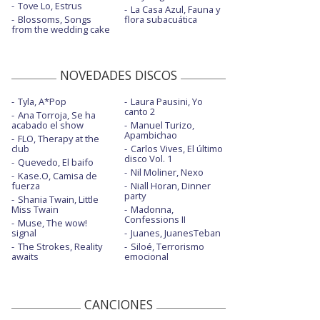
Tove Lo, Estrus
La Casa Azul, Fauna y
Blossoms, Songs
flora subacuática
from the wedding cake
NOVEDADES DISCOS
Tyla, A*Pop
Laura Pausini, Yo
canto 2
Ana Torroja, Se ha
acabado el show
Manuel Turizo,
Apambichao
FLO, Therapy at the
club
Carlos Vives, El último
disco Vol. 1
Quevedo, El baifo
Nil Moliner, Nexo
Kase.O, Camisa de
fuerza
Niall Horan, Dinner
party
Shania Twain, Little
Miss Twain
Madonna,
Confessions II
Muse, The wow!
signal
Juanes, JuanesTeban
The Strokes, Reality
Siloé, Terrorismo
awaits
emocional
CANCIONES