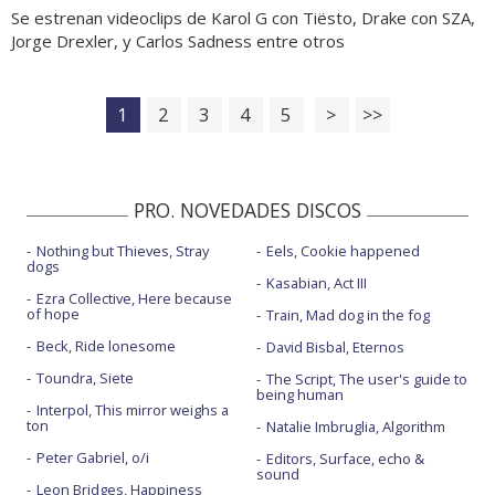
Se estrenan videoclips de Karol G con Tiësto, Drake con SZA,
Jorge Drexler, y Carlos Sadness entre otros
1
2
3
4
5
>
>>
PRO. NOVEDADES DISCOS
Nothing but Thieves, Stray
Eels, Cookie happened
dogs
Kasabian, Act III
Ezra Collective, Here because
of hope
Train, Mad dog in the fog
Beck, Ride lonesome
David Bisbal, Eternos
Toundra, Siete
The Script, The user's guide to
being human
Interpol, This mirror weighs a
ton
Natalie Imbruglia, Algorithm
Peter Gabriel, o/i
Editors, Surface, echo &
sound
Leon Bridges, Happiness