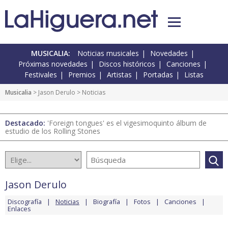
MUSICALIA:
Noticias musicales
Novedades
Próximas novedades
Discos históricos
Canciones
Festivales
Premios
Artistas
Portadas
Listas
Musicalia
>
Jason Derulo
> Noticias
Destacado:
'Foreign tongues' es el vigesimoquinto álbum de
estudio de los Rolling Stones
Jason Derulo
Discografía
Noticias
Biografía
Fotos
Canciones
Enlaces