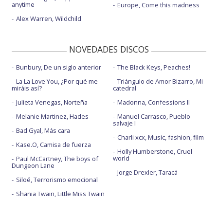
anytime
Europe, Come this madness
Alex Warren, Wildchild
NOVEDADES DISCOS
Bunbury, De un siglo anterior
The Black Keys, Peaches!
La La Love You, ¿Por qué me
Triángulo de Amor Bizarro, Mi
miráis así?
catedral
Julieta Venegas, Norteña
Madonna, Confessions II
Melanie Martinez, Hades
Manuel Carrasco, Pueblo
salvaje I
Bad Gyal, Más cara
Charli xcx, Music, fashion, film
Kase.O, Camisa de fuerza
Holly Humberstone, Cruel
world
Paul McCartney, The boys of
Dungeon Lane
Jorge Drexler, Taracá
Siloé, Terrorismo emocional
Shania Twain, Little Miss Twain