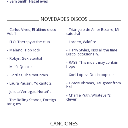
Sam Smith, Hazel eyes
NOVEDADES DISCOS
Carlos Vives, El último disco
Triángulo de Amor Bizarro, Mi
Vol. 1
catedral
FLO, Therapy at the club
Loreen, Wildfire
Melendi, Pop rock
Harry Styles, Kiss all the time.
Disco, occasionally.
Robyn, Sexistential
RAYE, This music may contain
hope.
Malú, Quince
Xoel López, Oniria popular
Gorillaz, The mountain
Gracie Abrams, Daughter from
Laura Pausini, Yo canto 2
hell
Julieta Venegas, Norteña
Charlie Puth, Whatever's
clever
The Rolling Stones, Foreign
tongues
CANCIONES