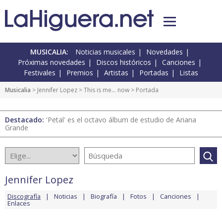
MUSICALIA:
Noticias musicales
Novedades
Próximas novedades
Discos históricos
Canciones
Festivales
Premios
Artistas
Portadas
Listas
Musicalia
>
Jennifer Lopez
>
This is me… now
> Portada
Destacado:
'Petal' es el octavo álbum de estudio de Ariana
Grande
Jennifer Lopez
Discografía
Noticias
Biografía
Fotos
Canciones
Enlaces