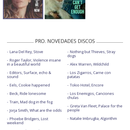
PRO. NOVEDADES DISCOS
Lana Del Rey, Stove
Nothing but Thieves, Stray
dogs
Roger Taylor, Violence insane
in a beautiful world
Alex Warren, Wildchild
Editors, Surface, echo &
Los Zigarros, Carne con
sound
patatas
Eels, Cookie happened
Tokio Hotel, Encore
Beck, Ride lonesome
Los Enemigos, Canciones
chulas
Train, Mad dog in the fog
Greta Van Fleet, Palace for the
people
Jorja Smith, What are the odds
Natalie Imbruglia, Algorithm
Phoebe Bridgers, Lost
weekend