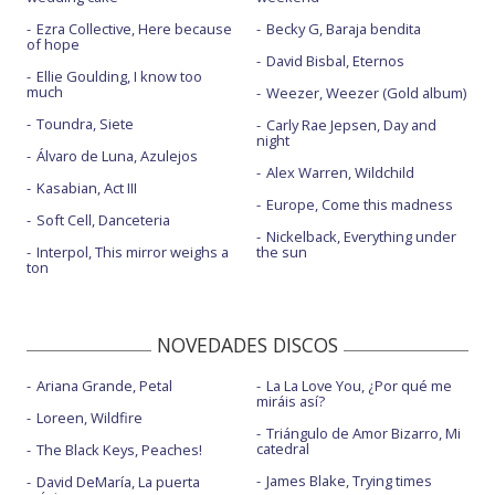
Ezra Collective, Here because
Becky G, Baraja bendita
of hope
David Bisbal, Eternos
Ellie Goulding, I know too
much
Weezer, Weezer (Gold album)
Toundra, Siete
Carly Rae Jepsen, Day and
night
Álvaro de Luna, Azulejos
Alex Warren, Wildchild
Kasabian, Act III
Europe, Come this madness
Soft Cell, Danceteria
Nickelback, Everything under
Interpol, This mirror weighs a
the sun
ton
NOVEDADES DISCOS
Ariana Grande, Petal
La La Love You, ¿Por qué me
miráis así?
Loreen, Wildfire
Triángulo de Amor Bizarro, Mi
catedral
The Black Keys, Peaches!
James Blake, Trying times
David DeMaría, La puerta