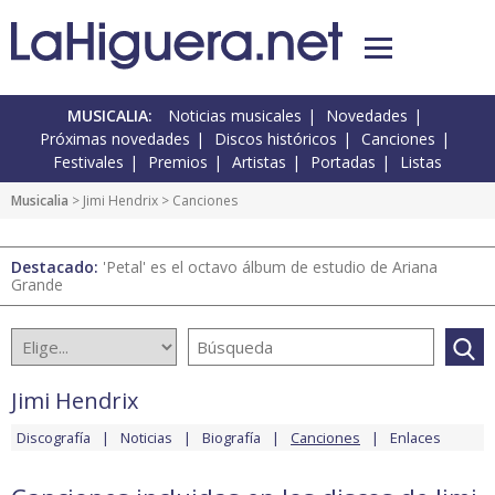
MUSICALIA:
Noticias musicales
Novedades
Próximas novedades
Discos históricos
Canciones
Festivales
Premios
Artistas
Portadas
Listas
Musicalia
>
Jimi Hendrix
> Canciones
Destacado:
'Petal' es el octavo álbum de estudio de Ariana
Grande
Jimi Hendrix
Discografía
Noticias
Biografía
Canciones
Enlaces