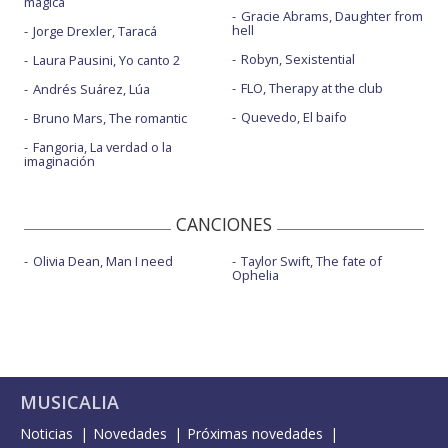
mágica
Gracie Abrams, Daughter from
hell
Jorge Drexler, Taracá
Robyn, Sexistential
Laura Pausini, Yo canto 2
FLO, Therapy at the club
Andrés Suárez, Lúa
Quevedo, El baifo
Bruno Mars, The romantic
Fangoria, La verdad o la
imaginación
CANCIONES
Olivia Dean, Man I need
Taylor Swift, The fate of
Ophelia
MUSICALIA
Noticias
Novedades
Próximas novedades