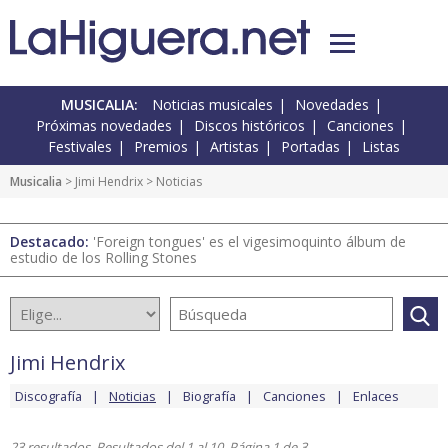
MUSICALIA:
Noticias musicales
Novedades
Próximas novedades
Discos históricos
Canciones
Festivales
Premios
Artistas
Portadas
Listas
Musicalia
>
Jimi Hendrix
> Noticias
Destacado:
'Foreign tongues' es el vigesimoquinto álbum de
estudio de los Rolling Stones
Jimi Hendrix
Discografía
Noticias
Biografía
Canciones
Enlaces
23 resultados. Resultados del 1 al 10. Página 1 de 3