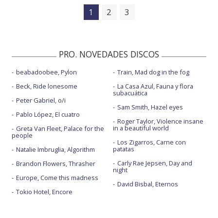
1
2
3
PRO. NOVEDADES DISCOS
beabadoobee, Pylon
Train, Mad dog in the fog
Beck, Ride lonesome
La Casa Azul, Fauna y flora
subacuática
Peter Gabriel, o/i
Sam Smith, Hazel eyes
Pablo López, El cuatro
Roger Taylor, Violence insane
in a beautiful world
Greta Van Fleet, Palace for the
people
Los Zigarros, Carne con
patatas
Natalie Imbruglia, Algorithm
Carly Rae Jepsen, Day and
Brandon Flowers, Thrasher
night
Europe, Come this madness
David Bisbal, Eternos
Tokio Hotel, Encore