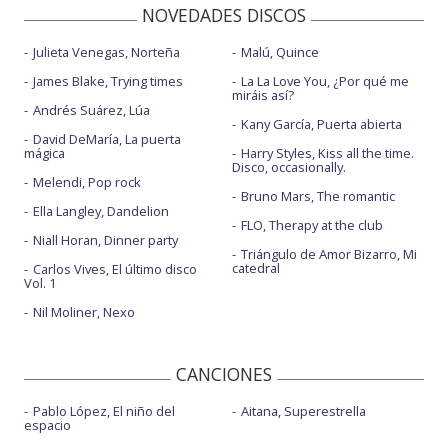
NOVEDADES DISCOS
Julieta Venegas, Norteña
Malú, Quince
James Blake, Trying times
La La Love You, ¿Por qué me
miráis así?
Andrés Suárez, Lúa
Kany García, Puerta abierta
David DeMaría, La puerta
mágica
Harry Styles, Kiss all the time.
Disco, occasionally.
Melendi, Pop rock
Bruno Mars, The romantic
Ella Langley, Dandelion
FLO, Therapy at the club
Niall Horan, Dinner party
Triángulo de Amor Bizarro, Mi
catedral
Carlos Vives, El último disco
Vol. 1
Nil Moliner, Nexo
CANCIONES
Pablo López, El niño del
Aitana, Superestrella
espacio