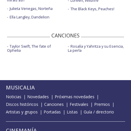
miráis así?
Loreen, Wildfire
Julieta Venegas, Norteña
The Black Keys, Peaches!
Ella Langley, Dandelion
CANCIONES
Taylor Swift, The fate of
Rosalía y Yahritza y su Esencia,
Ophelia
La perla
MUSICALIA
Noticias
Novedades
Próximas novedades
Discos históricos
Canciones
Festivales
Premios
Artistas y grupos
Portadas
Listas
Guía / directorio
CINEMANÍA