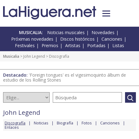
MUSICALIA:
Noticias musicales
Novedades
Próximas novedades
Discos históricos
Canciones
Festivales
Premios
Artistas
Portadas
Listas
Musicalia
>
John Legend
> Discografía
Destacado:
'Foreign tongues' es el vigesimoquinto álbum de
estudio de los Rolling Stones
John Legend
Discografía
Noticias
Biografía
Fotos
Canciones
Enlaces