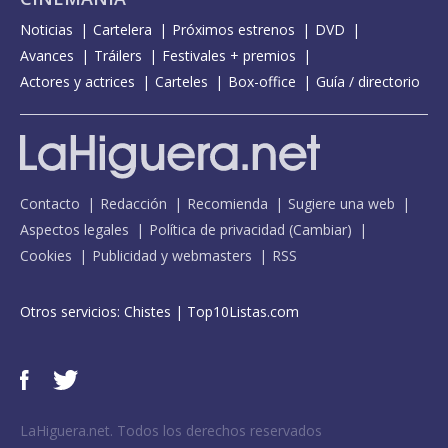
Noticias
Cartelera
Próximos estrenos
DVD
Avances
Tráilers
Festivales + premios
Actores y actrices
Carteles
Box-office
Guía / directorio
Contacto
Redacción
Recomienda
Sugiere una web
Aspectos legales
Política de privacidad
(
Cambiar
)
Cookies
Publicidad y webmasters
RSS
Otros servicios:
Chistes
|
Top10Listas.com
LaHiguera.net. Todos los derechos reservados