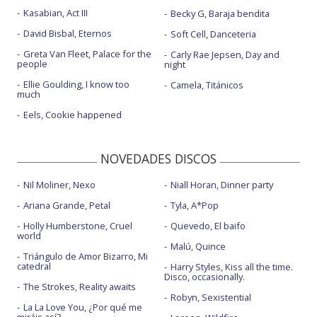
Kasabian, Act III
Becky G, Baraja bendita
David Bisbal, Eternos
Soft Cell, Danceteria
Greta Van Fleet, Palace for the
Carly Rae Jepsen, Day and
people
night
Ellie Goulding, I know too
Camela, Titánicos
much
Eels, Cookie happened
NOVEDADES DISCOS
Nil Moliner, Nexo
Niall Horan, Dinner party
Ariana Grande, Petal
Tyla, A*Pop
Holly Humberstone, Cruel
Quevedo, El baifo
world
Malú, Quince
Triángulo de Amor Bizarro, Mi
catedral
Harry Styles, Kiss all the time.
Disco, occasionally.
The Strokes, Reality awaits
Robyn, Sexistential
La La Love You, ¿Por qué me