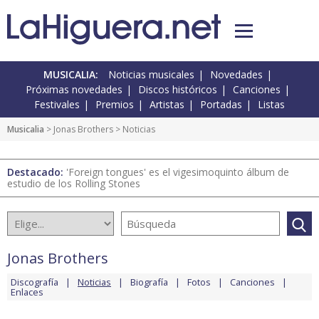
MUSICALIA:
Noticias musicales
Novedades
Próximas novedades
Discos históricos
Canciones
Festivales
Premios
Artistas
Portadas
Listas
Musicalia
>
Jonas Brothers
> Noticias
Destacado:
'Foreign tongues' es el vigesimoquinto álbum de
estudio de los Rolling Stones
Jonas Brothers
Discografía
Noticias
Biografía
Fotos
Canciones
Enlaces