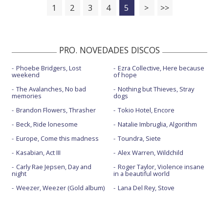
1
2
3
4
5
>
>>
PRO. NOVEDADES DISCOS
Phoebe Bridgers, Lost
Ezra Collective, Here because
weekend
of hope
The Avalanches, No bad
Nothing but Thieves, Stray
memories
dogs
Brandon Flowers, Thrasher
Tokio Hotel, Encore
Beck, Ride lonesome
Natalie Imbruglia, Algorithm
Europe, Come this madness
Toundra, Siete
Kasabian, Act III
Alex Warren, Wildchild
Carly Rae Jepsen, Day and
Roger Taylor, Violence insane
night
in a beautiful world
Weezer, Weezer (Gold album)
Lana Del Rey, Stove