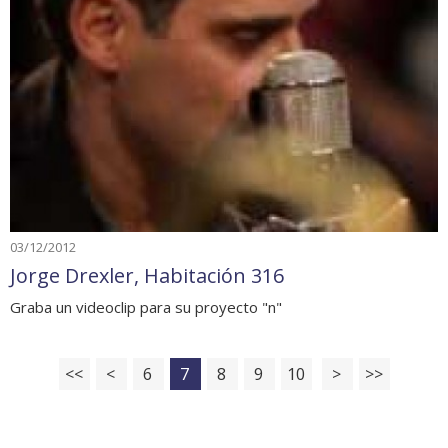
03/12/2012
Jorge Drexler, Habitación 316
Graba un videoclip para su proyecto "n"
<<
<
6
7
8
9
10
>
>>