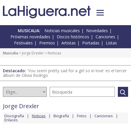
MUSICALIA:
Noticias musicales
Novedades
Próximas novedades
Discos históricos
Canciones
Festivales
Premios
Artistas
Portadas
Listas
Musicalia
>
Jorge Drexler
> Noticias
Destacado:
'You seem pretty sad for a girl so in love' es el tercer
álbum de Olivia Rodrigo
Jorge Drexler
Discografía
Noticias
Biografía
Fotos
Canciones
Enlaces