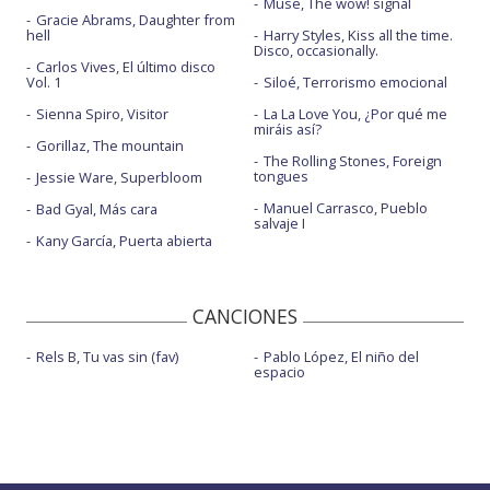
Muse, The wow! signal
Gracie Abrams, Daughter from
hell
Harry Styles, Kiss all the time.
Disco, occasionally.
Carlos Vives, El último disco
Vol. 1
Siloé, Terrorismo emocional
Sienna Spiro, Visitor
La La Love You, ¿Por qué me
miráis así?
Gorillaz, The mountain
The Rolling Stones, Foreign
tongues
Jessie Ware, Superbloom
Manuel Carrasco, Pueblo
Bad Gyal, Más cara
salvaje I
Kany García, Puerta abierta
CANCIONES
Rels B, Tu vas sin (fav)
Pablo López, El niño del
espacio