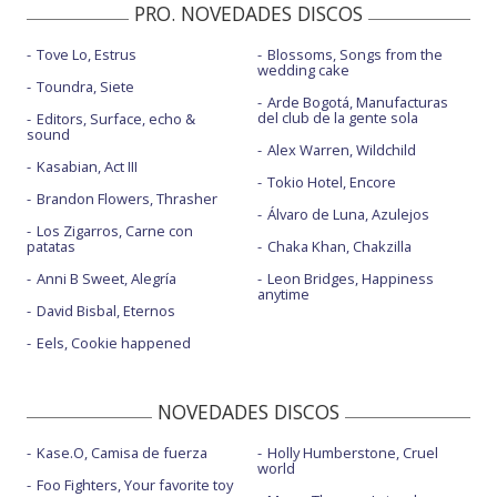
PRO. NOVEDADES DISCOS
Tove Lo, Estrus
Blossoms, Songs from the
wedding cake
Toundra, Siete
Arde Bogotá, Manufacturas
del club de la gente sola
Editors, Surface, echo &
sound
Alex Warren, Wildchild
Kasabian, Act III
Tokio Hotel, Encore
Brandon Flowers, Thrasher
Álvaro de Luna, Azulejos
Los Zigarros, Carne con
patatas
Chaka Khan, Chakzilla
Anni B Sweet, Alegría
Leon Bridges, Happiness
anytime
David Bisbal, Eternos
Eels, Cookie happened
NOVEDADES DISCOS
Kase.O, Camisa de fuerza
Holly Humberstone, Cruel
world
Foo Fighters, Your favorite toy