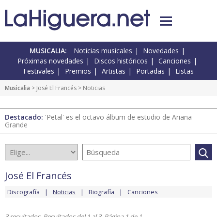
MUSICALIA:
Noticias musicales
Novedades
Próximas novedades
Discos históricos
Canciones
Festivales
Premios
Artistas
Portadas
Listas
Musicalia
>
José El Francés
> Noticias
Destacado:
'Petal' es el octavo álbum de estudio de Ariana
Grande
José El Francés
Discografía
Noticias
Biografía
Canciones
3 resultados. Resultados del 1 al 3. Página 1 de 1