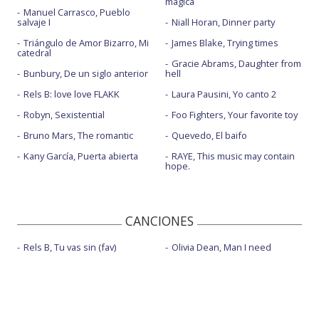
mágica
Manuel Carrasco, Pueblo
salvaje I
Niall Horan, Dinner party
Triángulo de Amor Bizarro, Mi
James Blake, Trying times
catedral
Gracie Abrams, Daughter from
Bunbury, De un siglo anterior
hell
Rels B: love love FLAKK
Laura Pausini, Yo canto 2
Robyn, Sexistential
Foo Fighters, Your favorite toy
Bruno Mars, The romantic
Quevedo, El baifo
Kany García, Puerta abierta
RAYE, This music may contain
hope.
CANCIONES
Rels B, Tu vas sin (fav)
Olivia Dean, Man I need