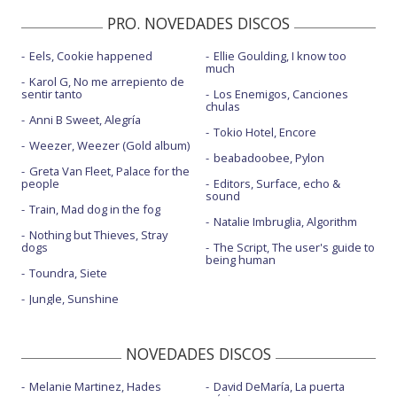
PRO. NOVEDADES DISCOS
Eels, Cookie happened
Ellie Goulding, I know too
much
Karol G, No me arrepiento de
sentir tanto
Los Enemigos, Canciones
chulas
Anni B Sweet, Alegría
Tokio Hotel, Encore
Weezer, Weezer (Gold album)
beabadoobee, Pylon
Greta Van Fleet, Palace for the
people
Editors, Surface, echo &
sound
Train, Mad dog in the fog
Natalie Imbruglia, Algorithm
Nothing but Thieves, Stray
dogs
The Script, The user's guide to
being human
Toundra, Siete
Jungle, Sunshine
NOVEDADES DISCOS
Melanie Martinez, Hades
David DeMaría, La puerta