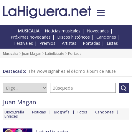
MUSICALIA:
Noticias musicales
Novedades
Próximas novedades
Discos históricos
Canciones
Festivales
Premios
Artistas
Portadas
Listas
Musicalia
>
Juan Magan
>
LatinIbizate
> Portada
Destacado:
'The wow! signal' es el décimo álbum de Muse
Juan Magan
Discografía
Noticias
Biografía
Fotos
Canciones
Enlaces
LatinIbizate