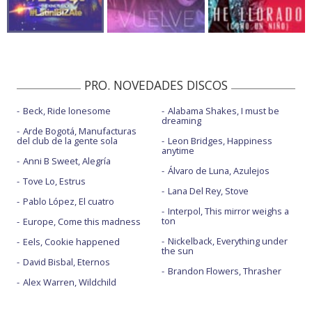
PRO. NOVEDADES DISCOS
Beck, Ride lonesome
Alabama Shakes, I must be
dreaming
Arde Bogotá, Manufacturas
del club de la gente sola
Leon Bridges, Happiness
anytime
Anni B Sweet, Alegría
Álvaro de Luna, Azulejos
Tove Lo, Estrus
Lana Del Rey, Stove
Pablo López, El cuatro
Interpol, This mirror weighs a
ton
Europe, Come this madness
Nickelback, Everything under
Eels, Cookie happened
the sun
David Bisbal, Eternos
Brandon Flowers, Thrasher
Alex Warren, Wildchild