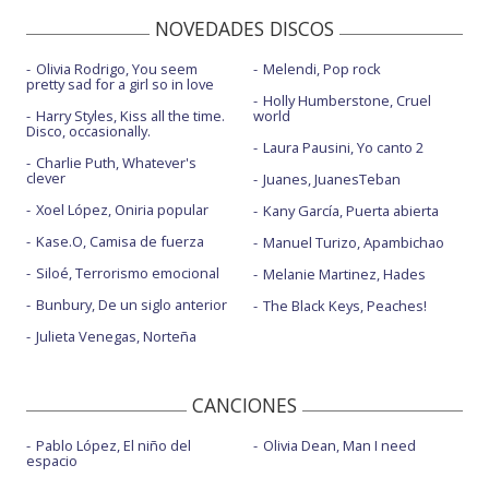
NOVEDADES DISCOS
Olivia Rodrigo, You seem
Melendi, Pop rock
pretty sad for a girl so in love
Holly Humberstone, Cruel
Harry Styles, Kiss all the time.
world
Disco, occasionally.
Laura Pausini, Yo canto 2
Charlie Puth, Whatever's
clever
Juanes, JuanesTeban
Xoel López, Oniria popular
Kany García, Puerta abierta
Kase.O, Camisa de fuerza
Manuel Turizo, Apambichao
Siloé, Terrorismo emocional
Melanie Martinez, Hades
Bunbury, De un siglo anterior
The Black Keys, Peaches!
Julieta Venegas, Norteña
CANCIONES
Pablo López, El niño del
Olivia Dean, Man I need
espacio