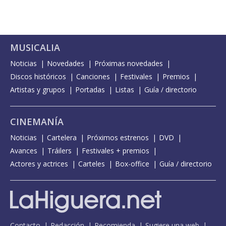
MUSICALIA
Noticias
Novedades
Próximas novedades
Discos históricos
Canciones
Festivales
Premios
Artistas y grupos
Portadas
Listas
Guía / directorio
CINEMANÍA
Noticias
Cartelera
Próximos estrenos
DVD
Avances
Tráilers
Festivales + premios
Actores y actrices
Carteles
Box-office
Guía / directorio
Contacto
Redacción
Recomienda
Sugiere una web