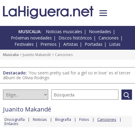
MUSICALIA:
Noticias musicales
Novedades
Próximas novedades
Discos históricos
Canciones
Festivales
Premios
Artistas
Portadas
Listas
Musicalia
>
Juanito Makandé
> Canciones
Destacado:
'You seem pretty sad for a girl so in love' es el tercer
álbum de Olivia Rodrigo
Juanito Makandé
Discografía
Noticias
Biografía
Fotos
Canciones
Enlaces