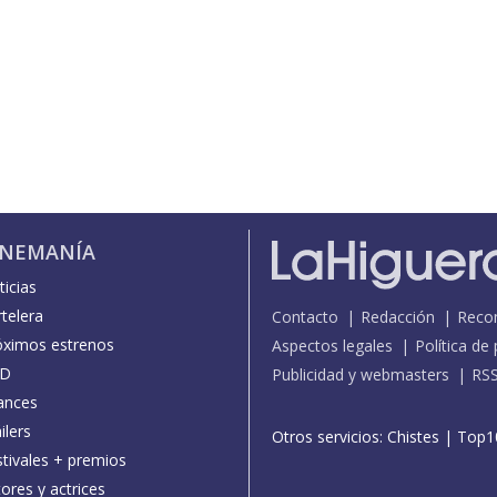
INEMANÍA
icias
telera
Contacto
Redacción
Reco
óximos estrenos
Aspectos legales
Política de
D
Publicidad y webmasters
RS
ances
ilers
Otros servicios:
Chistes
|
Top1
stivales + premios
ores y actrices