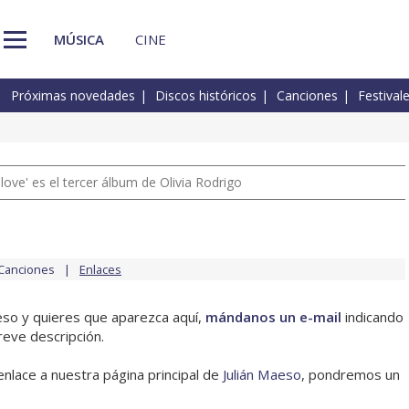
MÚSICA
CINE
Próximas novedades
Discos históricos
Canciones
Festival
 love' es el tercer álbum de Olivia Rodrigo
Canciones
Enlaces
aeso y quieres que aparezca aquí,
mándanos un e-mail
indicando
reve descripción.
enlace a nuestra página principal de
Julián Maeso
, pondremos un