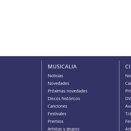
MUSICALIA
C
Noticias
Not
Novedades
Car
Próximas novedades
Pr
Discos históricos
DV
Canciones
Av
Festivales
Trá
Premios
Fe
Artistas y grupos
Act