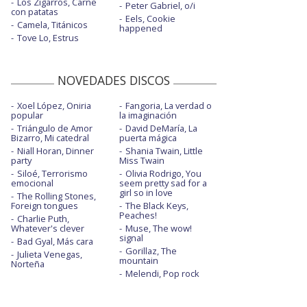
Los Zigarros, Carne
Peter Gabriel, o/i
con patatas
Eels, Cookie
Camela, Titánicos
happened
Tove Lo, Estrus
NOVEDADES DISCOS
Xoel López, Oniria
Fangoria, La verdad o
popular
la imaginación
Triángulo de Amor
David DeMaría, La
Bizarro, Mi catedral
puerta mágica
Niall Horan, Dinner
Shania Twain, Little
party
Miss Twain
Siloé, Terrorismo
Olivia Rodrigo, You
emocional
seem pretty sad for a
girl so in love
The Rolling Stones,
Foreign tongues
The Black Keys,
Peaches!
Charlie Puth,
Whatever's clever
Muse, The wow!
signal
Bad Gyal, Más cara
Gorillaz, The
Julieta Venegas,
mountain
Norteña
Melendi, Pop rock