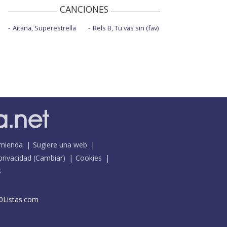
CANCIONES
Aitana, Superestrella
Rels B, Tu vas sin (fav)
mienda
Sugiere una web
 privacidad
(
Cambiar
)
Cookies
S
0Listas.com