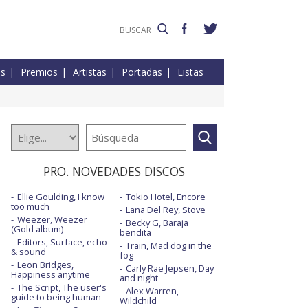
es
Premios
Artistas
Portadas
Listas
PRO. NOVEDADES DISCOS
Ellie Goulding, I know
Tokio Hotel, Encore
too much
Lana Del Rey, Stove
Weezer, Weezer
Becky G, Baraja
(Gold album)
bendita
Editors, Surface, echo
Train, Mad dog in the
& sound
fog
Leon Bridges,
Carly Rae Jepsen, Day
Happiness anytime
and night
The Script, The user's
Alex Warren,
guide to being human
Wildchild