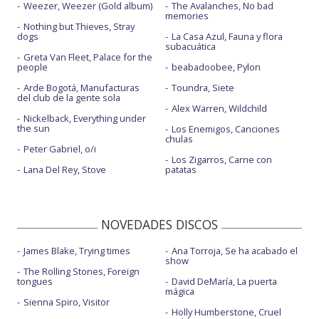
Weezer, Weezer (Gold album)
The Avalanches, No bad
memories
Nothing but Thieves, Stray
dogs
La Casa Azul, Fauna y flora
subacuática
Greta Van Fleet, Palace for the
people
beabadoobee, Pylon
Arde Bogotá, Manufacturas
Toundra, Siete
del club de la gente sola
Alex Warren, Wildchild
Nickelback, Everything under
the sun
Los Enemigos, Canciones
chulas
Peter Gabriel, o/i
Los Zigarros, Carne con
Lana Del Rey, Stove
patatas
NOVEDADES DISCOS
James Blake, Trying times
Ana Torroja, Se ha acabado el
show
The Rolling Stones, Foreign
tongues
David DeMaría, La puerta
mágica
Sienna Spiro, Visitor
Holly Humberstone, Cruel