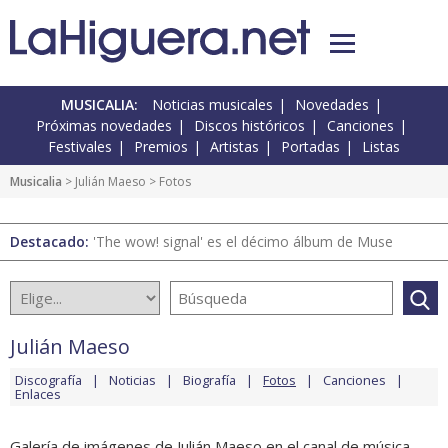
MUSICALIA:
Noticias musicales
Novedades
Próximas novedades
Discos históricos
Canciones
Festivales
Premios
Artistas
Portadas
Listas
Musicalia
>
Julián Maeso
> Fotos
Destacado:
'The wow! signal' es el décimo álbum de Muse
Julián Maeso
Discografía
Noticias
Biografía
Fotos
Canciones
Enlaces
Galería de imágenes de Julián Maeso en el canal de música.