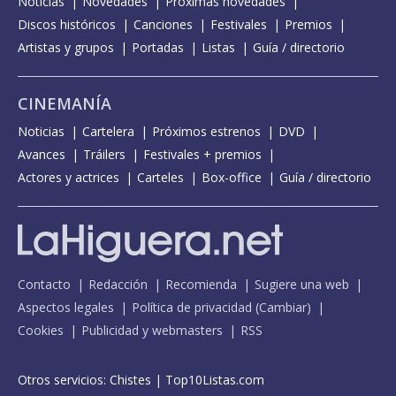
Noticias
Novedades
Próximas novedades
Discos históricos
Canciones
Festivales
Premios
Artistas y grupos
Portadas
Listas
Guía / directorio
CINEMANÍA
Noticias
Cartelera
Próximos estrenos
DVD
Avances
Tráilers
Festivales + premios
Actores y actrices
Carteles
Box-office
Guía / directorio
Contacto
Redacción
Recomienda
Sugiere una web
Aspectos legales
Política de privacidad
(
Cambiar
)
Cookies
Publicidad y webmasters
RSS
Otros servicios:
Chistes
|
Top10Listas.com