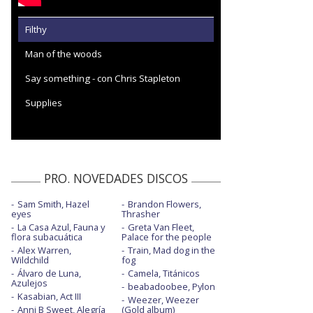
Filthy
Man of the woods
Say something - con Chris Stapleton
Supplies
PRO. NOVEDADES DISCOS
Sam Smith, Hazel
Brandon Flowers,
eyes
Thrasher
La Casa Azul, Fauna y
Greta Van Fleet,
flora subacuática
Palace for the people
Alex Warren,
Train, Mad dog in the
Wildchild
fog
Álvaro de Luna,
Camela, Titánicos
Azulejos
beabadoobee, Pylon
Kasabian, Act III
Weezer, Weezer
Anni B Sweet, Alegría
(Gold album)