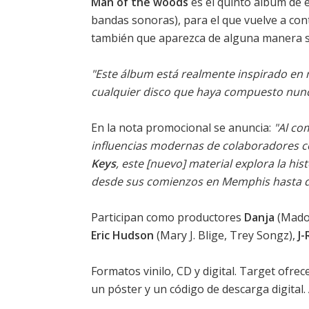
Man of the woods
es el quinto álbum de e
bandas sonoras), para el que vuelve a con
también que aparezca de alguna manera su
"Este álbum está realmente inspirado en m
cualquier disco que haya compuesto nunc
En la nota promocional se anuncia:
"Al co
influencias modernas de colaboradores
Keys
, este [nuevo] material explora la his
desde sus comienzos en Memphis hasta d
Participan como productores
Danja
(Madon
Eric Hudson
(Mary J. Blige, Trey Songz),
J-
Formatos vinilo, CD y digital. Target ofre
un póster y un código de descarga digital.