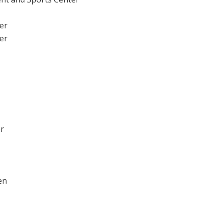
ter
ter
er
en