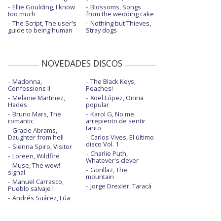
Ellie Goulding, I know
Blossoms, Songs
too much
from the wedding cake
The Script, The user's
Nothing but Thieves,
guide to being human
Stray dogs
NOVEDADES DISCOS
Madonna,
The Black Keys,
Confessions II
Peaches!
Melanie Martinez,
Xoel López, Oniria
Hades
popular
Bruno Mars, The
Karol G, No me
romantic
arrepiento de sentir
tanto
Gracie Abrams,
Daughter from hell
Carlos Vives, El último
disco Vol. 1
Sienna Spiro, Visitor
Charlie Puth,
Loreen, Wildfire
Whatever's clever
Muse, The wow!
Gorillaz, The
signal
mountain
Manuel Carrasco,
Jorge Drexler, Taracá
Pueblo salvaje I
Andrés Suárez, Lúa