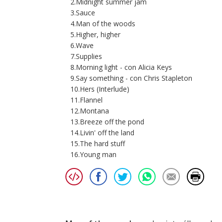
2.Midnight summer jam
3.Sauce
4.Man of the woods
5.Higher, higher
6.Wave
7.Supplies
8.Morning light - con Alicia Keys
9.Say something - con Chris Stapleton
10.Hers (Interlude)
11.Flannel
12.Montana
13.Breeze off the pond
14.Livin' off the land
15.The hard stuff
16.Young man