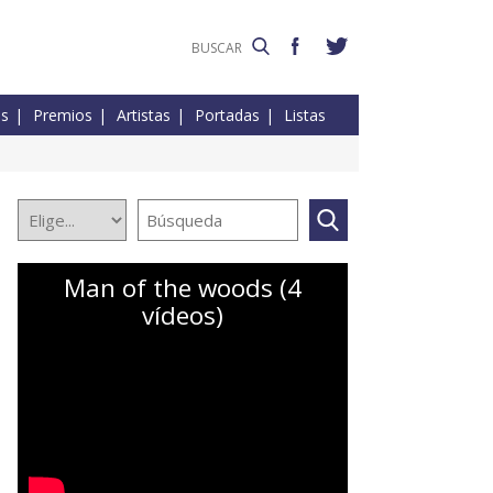
es
Premios
Artistas
Portadas
Listas
Man of the woods (4
vídeos)