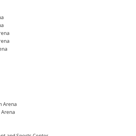
na
na
rena
rena
rena
m Arena
r Arena
ent and Sports Center