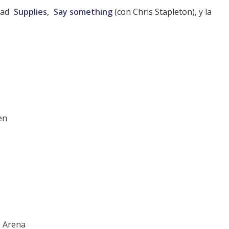
dad
Supplies
,
Say something
(con Chris Stapleton), y la
en
e Arena