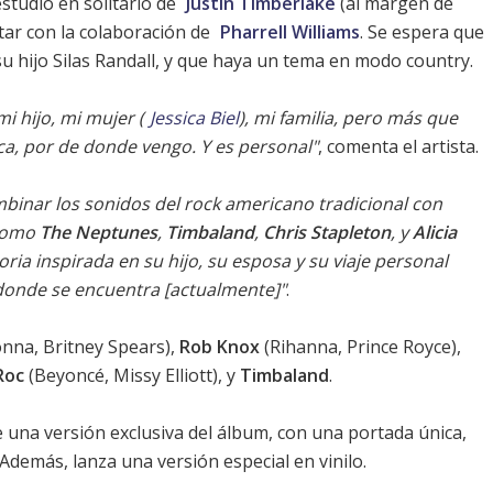
studio en solitario de
Justin Timberlake
(al margen de
tar con la colaboración de
Pharrell Williams
. Se espera que
 hijo Silas Randall, y que haya un tema en modo country.
i hijo, mi mujer (
Jessica Biel
), mi familia, pero más que
a, por de donde vengo. Y es personal"
, comenta el artista.
mbinar los sonidos del rock americano tradicional con
 como
The Neptunes
,
Timbaland
,
Chris Stapleton
, y
Alicia
toria inspirada en su hijo, su esposa y su viaje personal
onde se encuentra [actualmente]"
.
na, Britney Spears),
Rob Knox
(Rihanna, Prince Royce),
Roc
(Beyoncé, Missy Elliott), y
Timbaland
.
ce una versión exclusiva del álbum, con una portada única,
 Además, lanza una versión especial en vinilo.