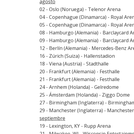
agosto
02 - Oslo (Noruega) - Telenor Arena
04 - Copenhague (Dinamarca) - Royal Are
05 - Copenhague (Dinamarca) - Royal Are
08 - Hamburgo (Alemania) - Barclaycard A
09 - Hamburgo (Alemania) - Barclaycard A
12 - Berlín (Alemania) - Mercedes-Benz A
16 - Zúrich (Suiza) - Hallenstadion
18 - Viena (Austria) - Stadthalle
20 - Frankfurt (Alemania) - Festhalle
21 - Frankfurt (Alemania) - Festhalle
24 - Arnhem (Holanda) - Gelredome
25 - Ámsterdam (Holanda) - Ziggo Dome
27 - Birmingham (Inglaterra) - Birmingha
29 - Manchester (Inglaterra) - Mancheste
septiembre
19 - Lexington, KY - Rupp Arena
21 - Milwakee, WI - Wisconsin Entertainm