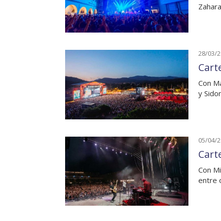
Zahara
28/03/
Carte
Con Ma
y Sido
05/04/
Cart
Con Mi
entre 