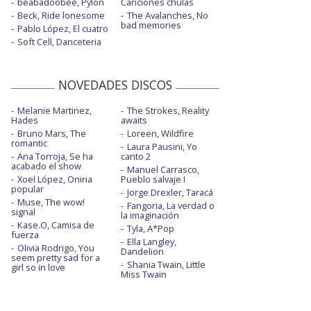
beabadoobee, Pylon
Canciones chulas
Beck, Ride lonesome
The Avalanches, No
bad memories
Pablo López, El cuatro
Soft Cell, Danceteria
NOVEDADES DISCOS
Melanie Martinez,
The Strokes, Reality
Hades
awaits
Bruno Mars, The
Loreen, Wildfire
romantic
Laura Pausini, Yo
Ana Torroja, Se ha
canto 2
acabado el show
Manuel Carrasco,
Xoel López, Oniria
Pueblo salvaje I
popular
Jorge Drexler, Taracá
Muse, The wow!
Fangoria, La verdad o
signal
la imaginación
Kase.O, Camisa de
Tyla, A*Pop
fuerza
Ella Langley,
Olivia Rodrigo, You
Dandelion
seem pretty sad for a
Shania Twain, Little
girl so in love
Miss Twain