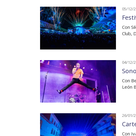
05/12/
Festi
Con Si
Club, 
04/12/
Sono
Con Be
León B
26/01/
Cart
Con Iv