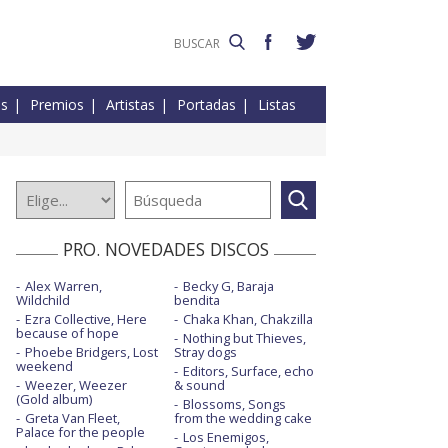
es
Premios
Artistas
Portadas
Listas
PRO. NOVEDADES DISCOS
Alex Warren,
Becky G, Baraja
Wildchild
bendita
Ezra Collective, Here
Chaka Khan, Chakzilla
because of hope
Nothing but Thieves,
Phoebe Bridgers, Lost
Stray dogs
weekend
Editors, Surface, echo
Weezer, Weezer
& sound
(Gold album)
Blossoms, Songs
Greta Van Fleet,
from the wedding cake
Palace for the people
Los Enemigos,