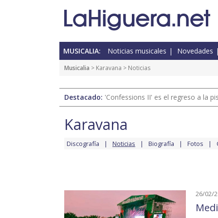
MUSICALIA:
Noticias musicales
Novedades
Musicalia
>
Karavana
> Noticias
Destacado:
'Confessions II' es el regreso a la 
Karavana
Discografía
Noticias
Biografía
Fotos
26/02/
Medi