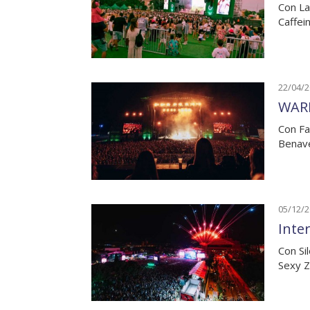
Con La
Caffei
22/04/
WARM
Con Fa
Benave
05/12/
Inter
Con Si
Sexy Z