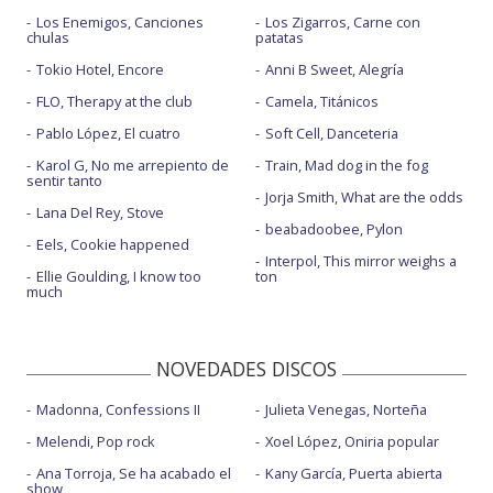
Los Enemigos, Canciones
Los Zigarros, Carne con
chulas
patatas
Tokio Hotel, Encore
Anni B Sweet, Alegría
FLO, Therapy at the club
Camela, Titánicos
Pablo López, El cuatro
Soft Cell, Danceteria
Karol G, No me arrepiento de
Train, Mad dog in the fog
sentir tanto
Jorja Smith, What are the odds
Lana Del Rey, Stove
beabadoobee, Pylon
Eels, Cookie happened
Interpol, This mirror weighs a
Ellie Goulding, I know too
ton
much
NOVEDADES DISCOS
Madonna, Confessions II
Julieta Venegas, Norteña
Melendi, Pop rock
Xoel López, Oniria popular
Ana Torroja, Se ha acabado el
Kany García, Puerta abierta
show