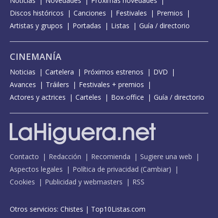
Noticias
Novedades
Próximas novedades
Discos históricos
Canciones
Festivales
Premios
Artistas y grupos
Portadas
Listas
Guía / directorio
CINEMANÍA
Noticias
Cartelera
Próximos estrenos
DVD
Avances
Tráilers
Festivales + premios
Actores y actrices
Carteles
Box-office
Guía / directorio
Contacto
Redacción
Recomienda
Sugiere una web
Aspectos legales
Política de privacidad
(
Cambiar
)
Cookies
Publicidad y webmasters
RSS
Otros servicios:
Chistes
|
Top10Listas.com