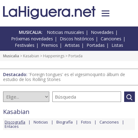
MUSICALIA:
Noticias musicales
Novedades
Próximas novedades
Discos históricos
Canciones
Festivales
Premios
Artistas
Portadas
Listas
Musicalia
>
Kasabian
>
Happenings
> Portada
Destacado:
'Foreign tongues' es el vigesimoquinto álbum de
estudio de los Rolling Stones
Kasabian
Discografía
Noticias
Biografía
Fotos
Canciones
Enlaces