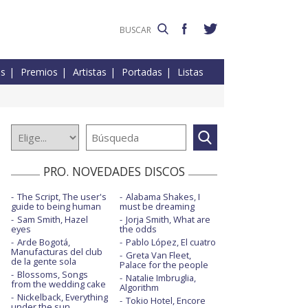
es
Premios
Artistas
Portadas
Listas
PRO. NOVEDADES DISCOS
The Script, The user's
Alabama Shakes, I
guide to being human
must be dreaming
Sam Smith, Hazel
Jorja Smith, What are
eyes
the odds
Arde Bogotá,
Pablo López, El cuatro
Manufacturas del club
Greta Van Fleet,
de la gente sola
Palace for the people
Blossoms, Songs
Natalie Imbruglia,
from the wedding cake
Algorithm
Nickelback, Everything
Tokio Hotel, Encore
under the sun