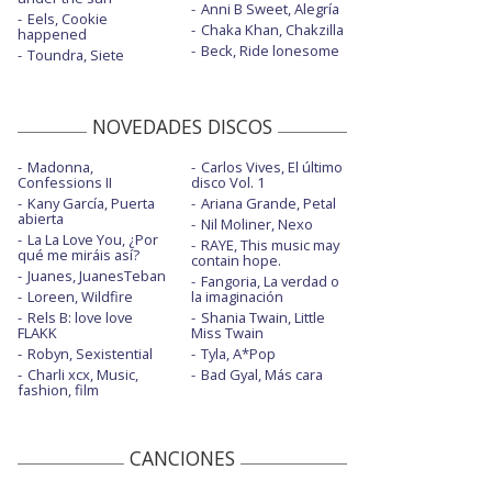
Anni B Sweet, Alegría
Eels, Cookie
Chaka Khan, Chakzilla
happened
Beck, Ride lonesome
Toundra, Siete
NOVEDADES DISCOS
Madonna,
Carlos Vives, El último
Confessions II
disco Vol. 1
Kany García, Puerta
Ariana Grande, Petal
abierta
Nil Moliner, Nexo
La La Love You, ¿Por
RAYE, This music may
qué me miráis así?
contain hope.
Juanes, JuanesTeban
Fangoria, La verdad o
Loreen, Wildfire
la imaginación
Rels B: love love
Shania Twain, Little
FLAKK
Miss Twain
Robyn, Sexistential
Tyla, A*Pop
Charli xcx, Music,
Bad Gyal, Más cara
fashion, film
CANCIONES