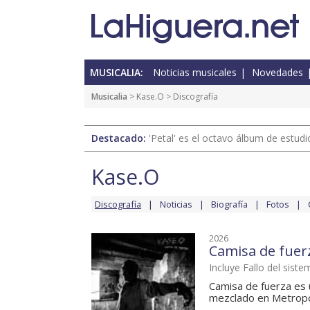
MUSICALIA:
Noticias musicales
Novedades
Musicalia
>
Kase.O
> Discografía
Destacado:
'Petal' es el octavo álbum de estud
Kase.O
Discografía
Noticias
Biografía
Fotos
2026
Camisa de fuer
Incluye Fallo del siste
Camisa de fuerza es
mezclado en Metropol