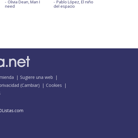
Olivia Dean, Man I
Pablo López, El niño
need
del espacio
mienda
Sugiere una web
 privacidad
(
Cambiar
)
Cookies
S
0Listas.com