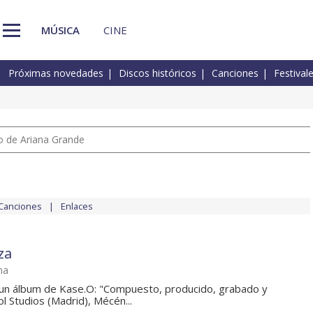
MÚSICA
CINE
Próximas novedades
Discos históricos
Canciones
Festival
io de Ariana Grande
Canciones
Enlaces
za
ma
 un álbum de Kase.O: "Compuesto, producido, grabado y
 Studios (Madrid), Mécén...