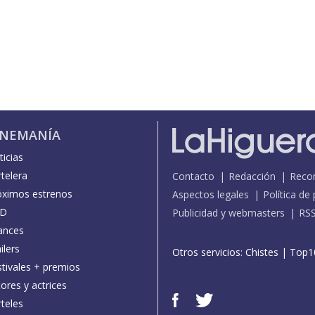
INEMANÍA
icias
telera
Contacto
Redacción
Reco
óximos estrenos
Aspectos legales
Política de
D
Publicidad y webmasters
RS
ances
ilers
Otros servicios:
Chistes
|
Top1
stivales + premios
ores y actrices
teles