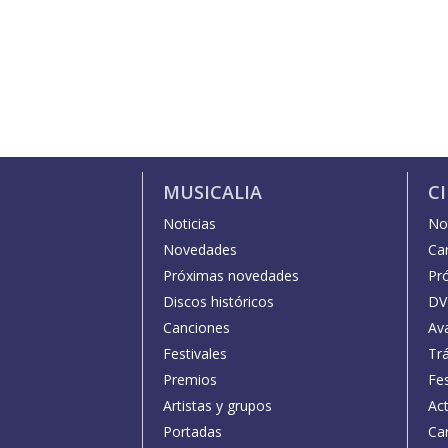
MUSICALIA
C
Noticias
Not
Novedades
Car
Próximas novedades
Pr
Discos históricos
DV
Canciones
Av
Festivales
Trá
Premios
Fe
Artistas y grupos
Act
Portadas
Car