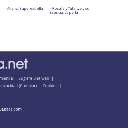
Aitana, Superestrella
Rosalía y Yahritza y su
Esencia, La perla
mienda
Sugiere una web
 privacidad
(
Cambiar
)
Cookies
S
0Listas.com