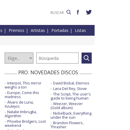
es
Premios
Artistas
Portadas
Listas
PRO. NOVEDADES DISCOS
Interpol, This mirror
David Bisbal, Eternos
weighs a ton
Lana Del Rey, Stove
Europe, Come this
The Script, The user's
madness
guide to being human
Álvaro de Luna,
Weezer, Weezer
Azulejos
(Gold album)
Natalie Imbruglia,
Nickelback, Everything
Algorithm
under the sun
Phoebe Bridgers, Lost
Brandon Flowers,
weekend
Thrasher