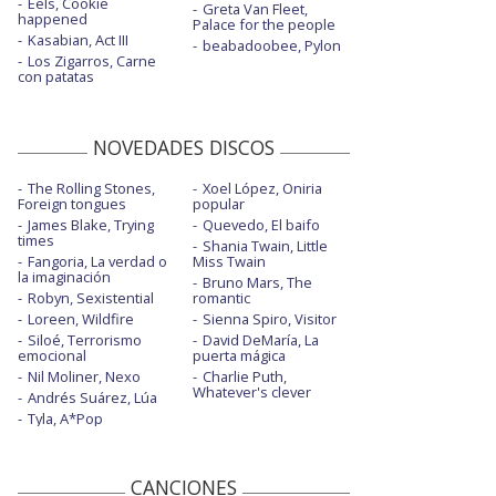
Eels, Cookie
Greta Van Fleet,
happened
Palace for the people
Kasabian, Act III
beabadoobee, Pylon
Los Zigarros, Carne
con patatas
NOVEDADES DISCOS
The Rolling Stones,
Xoel López, Oniria
Foreign tongues
popular
James Blake, Trying
Quevedo, El baifo
times
Shania Twain, Little
Fangoria, La verdad o
Miss Twain
la imaginación
Bruno Mars, The
Robyn, Sexistential
romantic
Loreen, Wildfire
Sienna Spiro, Visitor
Siloé, Terrorismo
David DeMaría, La
emocional
puerta mágica
Nil Moliner, Nexo
Charlie Puth,
Whatever's clever
Andrés Suárez, Lúa
Tyla, A*Pop
CANCIONES