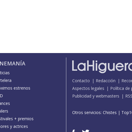
INEMANÍA
icias
telera
Contacto
Redacción
Reco
óximos estrenos
Aspectos legales
Política de
D
Publicidad y webmasters
RS
ances
ilers
Otros servicios:
Chistes
|
Top1
stivales + premios
ores y actrices