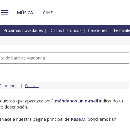
MÚSICA
CINE
Próximas novedades
Discos históricos
Canciones
Festival
pista de baile de Madonna
Canciones
Enlaces
 quieres que aparezca aquí,
mándanos un e-mail
indicando tu
e descripción.
enlace a nuestra página principal de
Kase.O
, pondremos un