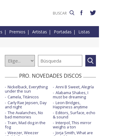
es
Premios
Artistas
Portadas
Listas
PRO. NOVEDADES DISCOS
Nickelback, Everything
Anni B Sweet, Alegría
under the sun
Alabama Shakes, I
Camela, Titánicos
must be dreaming
Carly Rae Jepsen, Day
Leon Bridges,
and night
Happiness anytime
The Avalanches, No
Editors, Surface, echo
bad memories
& sound
Train, Mad dog in the
Interpol, This mirror
fog
weighs a ton
Weezer, Weezer
Jorja Smith, What are