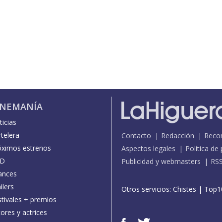
INEMANÍA
icias
telera
Contacto
Redacción
Reco
óximos estrenos
Aspectos legales
Política de
D
Publicidad y webmasters
RS
ances
ilers
Otros servicios:
Chistes
|
Top1
stivales + premios
ores y actrices