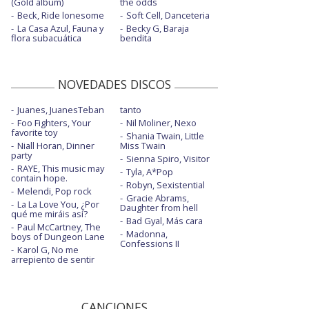
(Gold album)
the odds
Beck, Ride lonesome
Soft Cell, Danceteria
La Casa Azul, Fauna y
Becky G, Baraja
flora subacuática
bendita
NOVEDADES DISCOS
Juanes, JuanesTeban
tanto
Foo Fighters, Your
Nil Moliner, Nexo
favorite toy
Shania Twain, Little
Niall Horan, Dinner
Miss Twain
party
Sienna Spiro, Visitor
RAYE, This music may
Tyla, A*Pop
contain hope.
Robyn, Sexistential
Melendi, Pop rock
Gracie Abrams,
La La Love You, ¿Por
Daughter from hell
qué me miráis así?
Bad Gyal, Más cara
Paul McCartney, The
Madonna,
boys of Dungeon Lane
Confessions II
Karol G, No me
arrepiento de sentir
CANCIONES