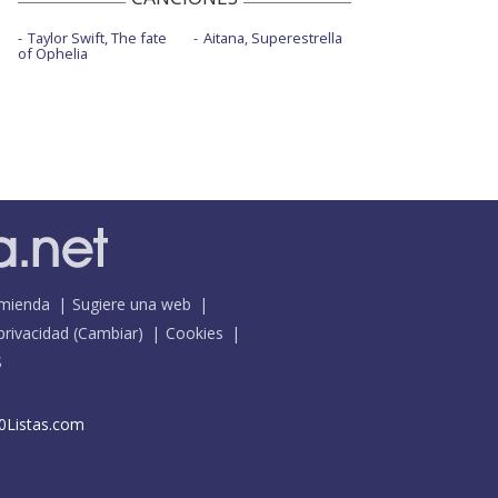
Taylor Swift, The fate
Aitana, Superestrella
of Ophelia
mienda
Sugiere una web
 privacidad
(
Cambiar
)
Cookies
S
0Listas.com