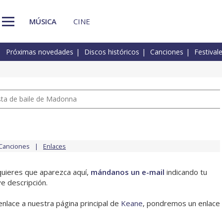
MÚSICA
CINE
Próximas novedades
Discos históricos
Canciones
Festival
pista de baile de Madonna
Canciones
Enlaces
 quieres que aparezca aquí,
mándanos un e-mail
indicando tu
e descripción.
enlace a nuestra página principal de
Keane
, pondremos un enlace