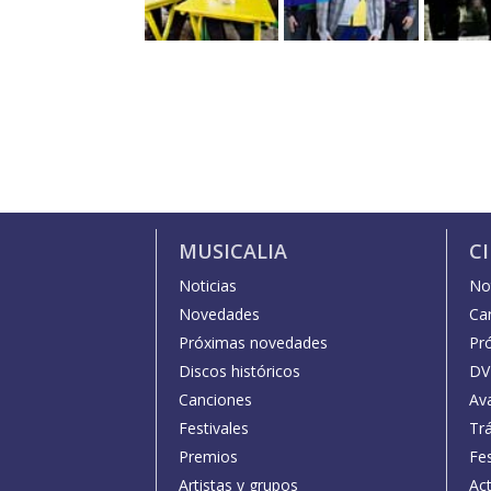
MUSICALIA
C
Noticias
Not
Novedades
Car
Próximas novedades
Pr
Discos históricos
DV
Canciones
Av
Festivales
Trá
Premios
Fe
Artistas y grupos
Act