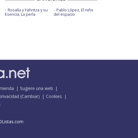
Rosalía y Yahritza y su
Pablo López, El niño
Esencia, La perla
del espacio
mienda
Sugiere una web
 privacidad
(
Cambiar
)
Cookies
S
0Listas.com