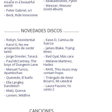
beabadoobee, Pylon
insane in a beautiful
world
Weezer, Weezer
(Gold album)
Peter Gabriel, o/i
Beck, Ride lonesome
NOVEDADES DISCOS
Robyn, Sexistential
Kase.O, Camisa de
fuerza
Karol G, No me
arrepiento de sentir
James Blake, Trying
tanto
times
Jorge Drexler, Taracá
Bad Gyal, Más cara
Paul McCartney, The
Melanie Martinez,
boys of Dungeon Lane
Hades
Manuel Turizo,
RAYE, This music may
Apambichao
contain hope.
Quevedo, El baifo
Triángulo de Amor
Bizarro, Mi catedral
Ella Langley,
Dandelion
Laura Pausini, Yo
canto 2
Malú, Quince
Loreen, Wildfire
CANCIONES