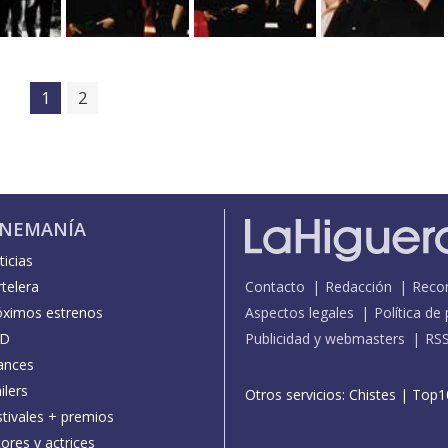
1
2
INEMANÍA
icias
telera
Contacto
Redacción
Reco
óximos estrenos
Aspectos legales
Política de
D
Publicidad y webmasters
RS
ances
ilers
Otros servicios:
Chistes
|
Top1
stivales + premios
ores y actrices