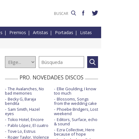
es
Premios
Artistas
Portadas
Listas
PRO. NOVEDADES DISCOS
The Avalanches, No
Ellie Goulding, I know
bad memories
too much
Becky G, Baraja
Blossoms, Songs
bendita
from the wedding cake
Sam Smith, Hazel
Phoebe Bridgers, Lost
eyes
weekend
Tokio Hotel, Encore
Editors, Surface, echo
& sound
Pablo López, El cuatro
Ezra Collective, Here
Tove Lo, Estrus
because of hope
Roger Taylor, Violence