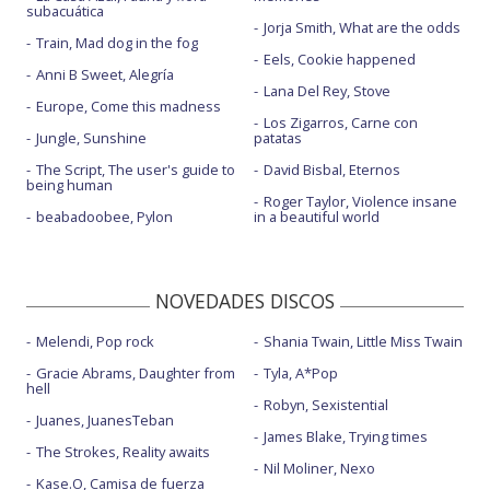
subacuática
Jorja Smith, What are the odds
Train, Mad dog in the fog
Eels, Cookie happened
Anni B Sweet, Alegría
Lana Del Rey, Stove
Europe, Come this madness
Los Zigarros, Carne con
Jungle, Sunshine
patatas
The Script, The user's guide to
David Bisbal, Eternos
being human
Roger Taylor, Violence insane
beabadoobee, Pylon
in a beautiful world
NOVEDADES DISCOS
Melendi, Pop rock
Shania Twain, Little Miss Twain
Gracie Abrams, Daughter from
Tyla, A*Pop
hell
Robyn, Sexistential
Juanes, JuanesTeban
James Blake, Trying times
The Strokes, Reality awaits
Nil Moliner, Nexo
Kase.O, Camisa de fuerza