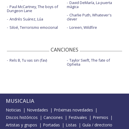
David DeMaría, La puerta
Paul McCartney, The boys of
mágica
Dungeon Lane
Charlie Puth, Whatever's
Andrés Suárez, Lúa
clever
Siloé, Terrorismo emocional
Loreen, Wildfire
CANCIONES
Rels B, Tu vas sin (fav)
Taylor Swift, The fate of
Ophelia
MUSICALIA
Noticias
Novedades
Próximas novedades
Discos históricos
Canciones
Festivales
Premios
Artistas y grupos
Portadas
Listas
Guía / directorio