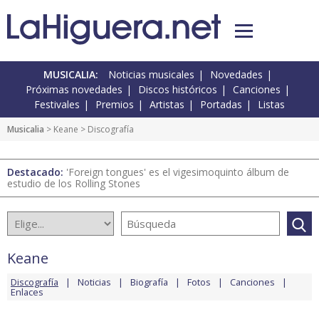
MUSICALIA:
Noticias musicales
Novedades
Próximas novedades
Discos históricos
Canciones
Festivales
Premios
Artistas
Portadas
Listas
Musicalia
>
Keane
> Discografía
Destacado:
'Foreign tongues' es el vigesimoquinto álbum de
estudio de los Rolling Stones
Keane
Discografía
Noticias
Biografía
Fotos
Canciones
Enlaces