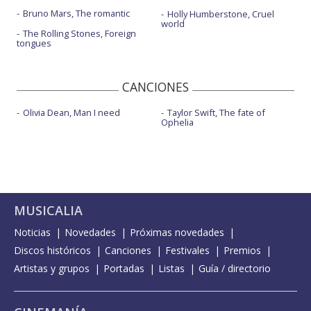
Bruno Mars, The romantic
Holly Humberstone, Cruel
world
The Rolling Stones, Foreign
tongues
CANCIONES
Olivia Dean, Man I need
Taylor Swift, The fate of
Ophelia
MUSICALIA
Noticias
Novedades
Próximas novedades
Discos históricos
Canciones
Festivales
Premios
Artistas y grupos
Portadas
Listas
Guía / directorio