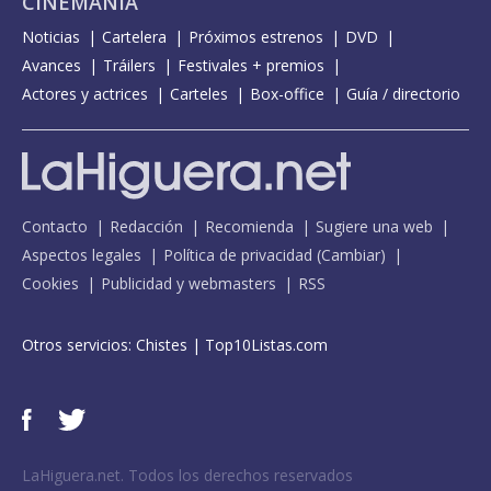
CINEMANÍA
Noticias
Cartelera
Próximos estrenos
DVD
Avances
Tráilers
Festivales + premios
Actores y actrices
Carteles
Box-office
Guía / directorio
Contacto
Redacción
Recomienda
Sugiere una web
Aspectos legales
Política de privacidad
(
Cambiar
)
Cookies
Publicidad y webmasters
RSS
Otros servicios:
Chistes
|
Top10Listas.com
LaHiguera.net. Todos los derechos reservados