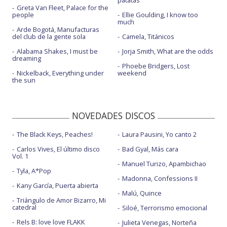
patatas
Greta Van Fleet, Palace for the
people
Ellie Goulding, I know too
much
Arde Bogotá, Manufacturas
del club de la gente sola
Camela, Titánicos
Alabama Shakes, I must be
Jorja Smith, What are the odds
dreaming
Phoebe Bridgers, Lost
Nickelback, Everything under
weekend
the sun
NOVEDADES DISCOS
The Black Keys, Peaches!
Laura Pausini, Yo canto 2
Carlos Vives, El último disco
Bad Gyal, Más cara
Vol. 1
Manuel Turizo, Apambichao
Tyla, A*Pop
Madonna, Confessions II
Kany García, Puerta abierta
Malú, Quince
Triángulo de Amor Bizarro, Mi
catedral
Siloé, Terrorismo emocional
Rels B: love love FLAKK
Julieta Venegas, Norteña