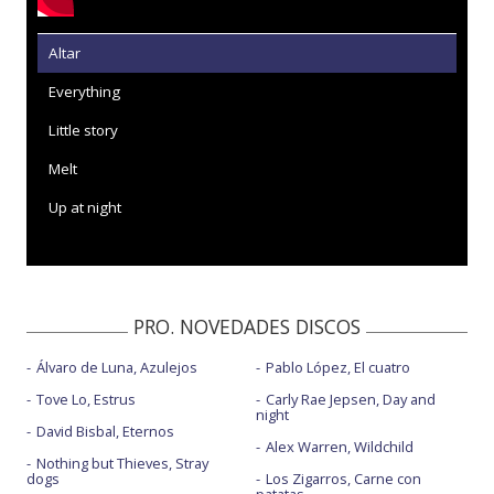
Altar
Everything
Little story
Melt
Up at night
PRO. NOVEDADES DISCOS
Álvaro de Luna, Azulejos
Pablo López, El cuatro
Tove Lo, Estrus
Carly Rae Jepsen, Day and
night
David Bisbal, Eternos
Alex Warren, Wildchild
Nothing but Thieves, Stray
dogs
Los Zigarros, Carne con