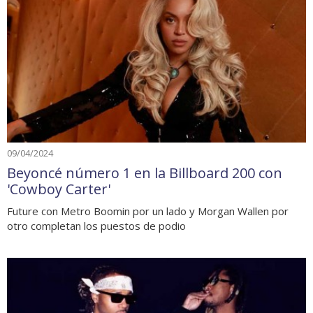
09/04/2024
Beyoncé número 1 en la Billboard 200 con
'Cowboy Carter'
Future con Metro Boomin por un lado y Morgan Wallen por
otro completan los puestos de podio