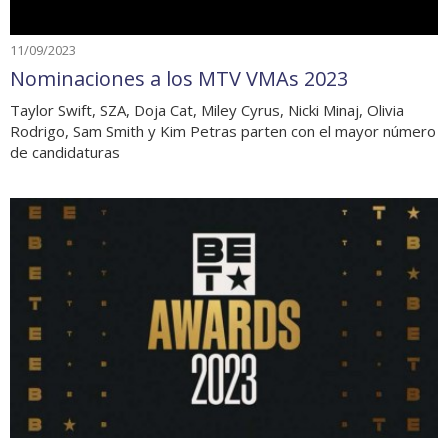
11/09/2023
Nominaciones a los MTV VMAs 2023
Taylor Swift, SZA, Doja Cat, Miley Cyrus, Nicki Minaj, Olivia
Rodrigo, Sam Smith y Kim Petras parten con el mayor número
de candidaturas