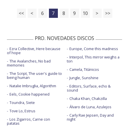
<<
<
6
7
8
9
10
>
>>
PRO. NOVEDADES DISCOS
Ezra Collective, Here because
Europe, Come this madness
of hope
Interpol, This mirror weighs a
The Avalanches, No bad
ton
memories
Camela, Titánicos
The Script, The user's guide to
being human
Jungle, Sunshine
Natalie Imbruglia, Algorithm
Editors, Surface, echo &
sound
Eels, Cookie happened
Chaka Khan, Chakzilla
Toundra, Siete
Álvaro de Luna, Azulejos
Tove Lo, Estrus
Carly Rae Jepsen, Day and
Los Zigarros, Carne con
night
patatas