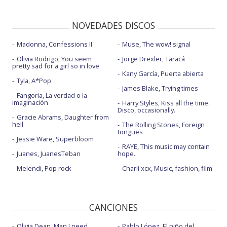
NOVEDADES DISCOS
Madonna, Confessions II
Muse, The wow! signal
Olivia Rodrigo, You seem
Jorge Drexler, Taracá
pretty sad for a girl so in love
Kany García, Puerta abierta
Tyla, A*Pop
James Blake, Trying times
Fangoria, La verdad o la
imaginación
Harry Styles, Kiss all the time.
Disco, occasionally.
Gracie Abrams, Daughter from
hell
The Rolling Stones, Foreign
tongues
Jessie Ware, Superbloom
RAYE, This music may contain
Juanes, JuanesTeban
hope.
Melendi, Pop rock
Charli xcx, Music, fashion, film
CANCIONES
Olivia Dean, Man I need
Pablo López, El niño del