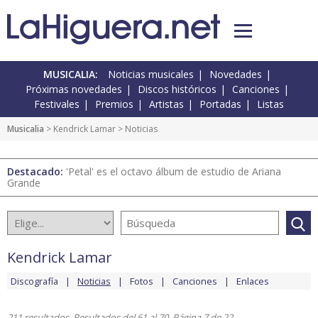
MUSICALIA:
Noticias musicales
Novedades
Próximas novedades
Discos históricos
Canciones
Festivales
Premios
Artistas
Portadas
Listas
Musicalia
>
Kendrick Lamar
> Noticias
Destacado:
'Petal' es el octavo álbum de estudio de Ariana
Grande
Kendrick Lamar
Discografía
Noticias
Fotos
Canciones
Enlaces
211 resultados. Resultados del 61 al 70. Página 7 de 22