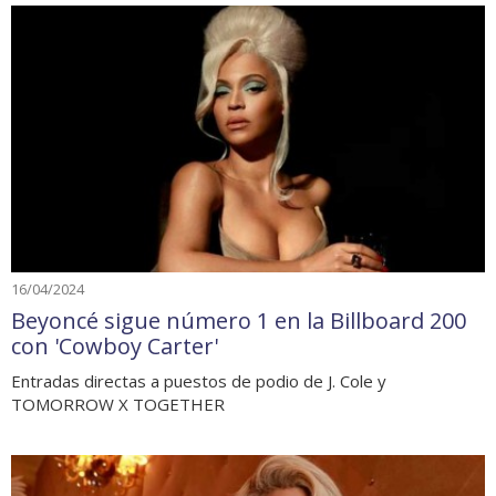
16/04/2024
Beyoncé sigue número 1 en la Billboard 200
con 'Cowboy Carter'
Entradas directas a puestos de podio de J. Cole y
TOMORROW X TOGETHER