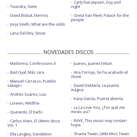
Carly Rae Jepsen, Day and
Toundra, Siete
night
David Bisbal, Eternos
Greta Van Fleet, Palace for the
people
Jorja Smith, What are the odds
Lana Del Rey, Stove
NOVEDADES DISCOS
Madonna, Confessions II
Juanes, JuanesTeban
Bad Gyal, Más cara
Ana Torroja, Se ha acabado el
show
Manuel Carrasco, Pueblo
salvaje I
David DeMaría, La puerta
mágica
Andrés Suárez, Lúa
Kany García, Puerta abierta
Loreen, Wildfire
La La Love You, ¿Por qué me
miráis así?
Quevedo, El baifo
RAYE, This music may contain
Carlos Vives, El último disco
hope.
Vol. 1
Shania Twain, Little Miss Twain
Ella Langley, Dandelion