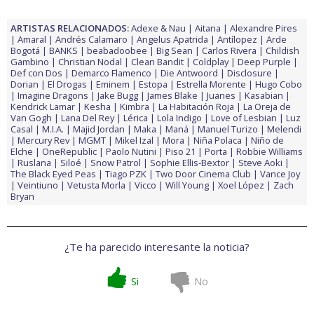
ARTISTAS RELACIONADOS:
Adexe & Nau
Aitana
Alexandre Pires
Amaral
Andrés Calamaro
Angelus Apatrida
Antílopez
Arde
Bogotá
BANKS
beabadoobee
Big Sean
Carlos Rivera
Childish
Gambino
Christian Nodal
Clean Bandit
Coldplay
Deep Purple
Def con Dos
Demarco Flamenco
Die Antwoord
Disclosure
Dorian
El Drogas
Eminem
Estopa
Estrella Morente
Hugo Cobo
Imagine Dragons
Jake Bugg
James Blake
Juanes
Kasabian
Kendrick Lamar
Kesha
Kimbra
La Habitación Roja
La Oreja de
Van Gogh
Lana Del Rey
Lérica
Lola Indigo
Love of Lesbian
Luz
Casal
M.I.A.
Majid Jordan
Maka
Maná
Manuel Turizo
Melendi
Mercury Rev
MGMT
Mikel Izal
Mora
Niña Polaca
Niño de
Elche
OneRepublic
Paolo Nutini
Piso 21
Porta
Robbie Williams
Ruslana
Siloé
Snow Patrol
Sophie Ellis-Bextor
Steve Aoki
The Black Eyed Peas
Tiago PZK
Two Door Cinema Club
Vance Joy
Veintiuno
Vetusta Morla
Vicco
Will Young
Xoel López
Zach
Bryan
¿Te ha parecido interesante la noticia?
Si
No