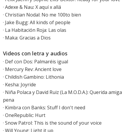
· Adexe & Nau: X aquí x allá
· Christian Nodal: No me 100to bien
·
Jake Bugg: All kinds of people
·
La Habitación Roja: Las olas
· Maka: Gracias a Dios
Videos con letra y audios
·
Def con Dos: Palmaréis igual
·
Mercury Rev: Ancient love
·
Childish Gambino: Lithonia
·
Kesha: Joyride
·
Niña Polaca y David Ruiz (La M.O.D.A.): Querida amiga
pena
·
Kimbra con Banks: Stuff I don't need
·
OneRepublic: Hurt
·
Snow Patrol: This is the sound of your voice
·
Will Young: Light it up