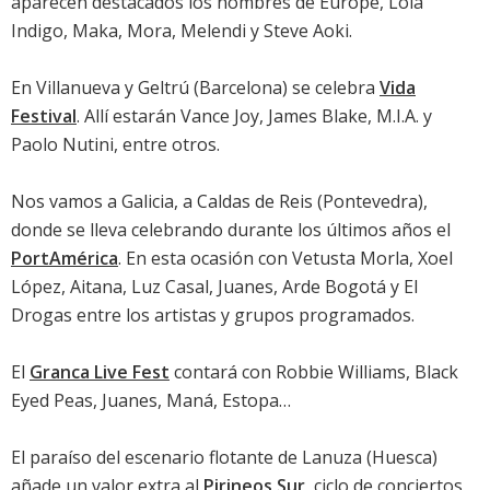
aparecen destacados los nombres de Europe, Lola
Indigo, Maka, Mora, Melendi y Steve Aoki.
En Villanueva y Geltrú (Barcelona) se celebra
Vida
Festival
. Allí estarán Vance Joy, James Blake, M.I.A. y
Paolo Nutini, entre otros.
Nos vamos a Galicia, a Caldas de Reis (Pontevedra),
donde se lleva celebrando durante los últimos años el
PortAmérica
. En esta ocasión con Vetusta Morla, Xoel
López, Aitana, Luz Casal, Juanes, Arde Bogotá y El
Drogas entre los artistas y grupos programados.
El
Granca Live Fest
contará con Robbie Williams, Black
Eyed Peas, Juanes, Maná, Estopa…
El paraíso del escenario flotante de Lanuza (Huesca)
añade un valor extra al
Pirineos Sur
, ciclo de conciertos