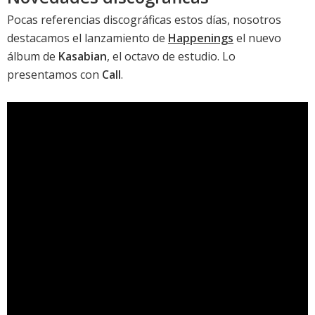
Pocas referencias discográficas estos días, nosotros
destacamos el lanzamiento de
Happenings
el nuevo
álbum de
Kasabian
, el octavo de estudio. Lo
presentamos con
Call
.