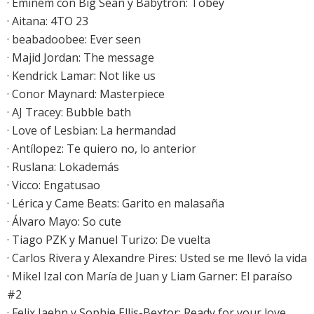
·
Eminem con Big Sean y Babytron: Tobey
·
Aitana: 4TO 23
·
beabadoobee: Ever seen
· Majid Jordan: The message
· Kendrick Lamar: Not like us
· Conor Maynard: Masterpiece
· AJ Tracey: Bubble bath
·
Love of Lesbian: La hermandad
· Antílopez: Te quiero no, lo anterior
· Ruslana: Lokademás
· Vicco: Engatusao
· Lérica y Came Beats: Garito en malasaña
· Álvaro Mayo: So cute
· Tiago PZK y Manuel Turizo: De vuelta
· Carlos Rivera y Alexandre Pires: Usted se me llevó la vida
· Mikel Izal con María de Juan y Liam Garner: El paraíso
#2
· Felix Jaehn y Sophie Ellis-Bextor: Ready for your love