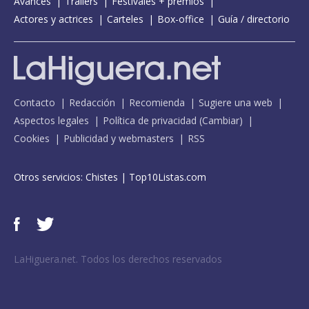
Avances
Tráilers
Festivales + premios
Actores y actrices
Carteles
Box-office
Guía / directorio
Contacto
Redacción
Recomienda
Sugiere una web
Aspectos legales
Política de privacidad
(
Cambiar
)
Cookies
Publicidad y webmasters
RSS
Otros servicios:
Chistes
|
Top10Listas.com
LaHiguera.net. Todos los derechos reservados