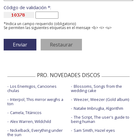
Código de validación *:
*Indica un campo requerido (obligatorio)
Se permiten las siguientes etiquetas en el mensaje <b> <i> <u>
PRO. NOVEDADES DISCOS
Los Enemigos, Canciones
Blossoms, Songs from the
chulas
wedding cake
Interpol, This mirror weighs a
Weezer, Weezer (Gold album)
ton
Natalie Imbruglia, Algorithm
Camela, Titánicos
The Script, The user's guide to
Alex Warren, Wildchild
being human
Nickelback, Everything under
Sam Smith, Hazel eyes
the sun