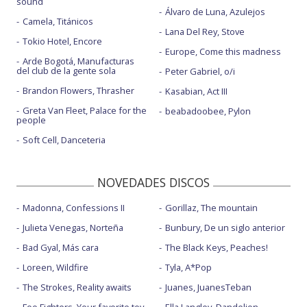
sound
Álvaro de Luna, Azulejos
Camela, Titánicos
Lana Del Rey, Stove
Tokio Hotel, Encore
Europe, Come this madness
Arde Bogotá, Manufacturas
del club de la gente sola
Peter Gabriel, o/i
Brandon Flowers, Thrasher
Kasabian, Act III
Greta Van Fleet, Palace for the
beabadoobee, Pylon
people
Soft Cell, Danceteria
NOVEDADES DISCOS
Madonna, Confessions II
Gorillaz, The mountain
Julieta Venegas, Norteña
Bunbury, De un siglo anterior
Bad Gyal, Más cara
The Black Keys, Peaches!
Loreen, Wildfire
Tyla, A*Pop
The Strokes, Reality awaits
Juanes, JuanesTeban