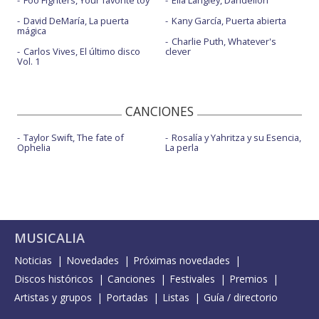
Foo Fighters, Your favorite toy
Ella Langley, Dandelion
David DeMaría, La puerta
Kany García, Puerta abierta
mágica
Charlie Puth, Whatever's
Carlos Vives, El último disco
clever
Vol. 1
CANCIONES
Taylor Swift, The fate of
Rosalía y Yahritza y su Esencia,
Ophelia
La perla
MUSICALIA
Noticias
Novedades
Próximas novedades
Discos históricos
Canciones
Festivales
Premios
Artistas y grupos
Portadas
Listas
Guía / directorio