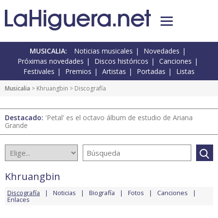
MUSICALIA:
Noticias musicales
Novedades
Próximas novedades
Discos históricos
Canciones
Festivales
Premios
Artistas
Portadas
Listas
Musicalia
>
Khruangbin
> Discografía
Destacado:
'Petal' es el octavo álbum de estudio de Ariana
Grande
Khruangbin
Discografía
Noticias
Biografía
Fotos
Canciones
Enlaces