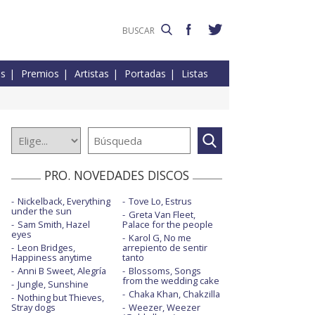
es
Premios
Artistas
Portadas
Listas
PRO. NOVEDADES DISCOS
Nickelback, Everything
Tove Lo, Estrus
under the sun
Greta Van Fleet,
Sam Smith, Hazel
Palace for the people
eyes
Karol G, No me
Leon Bridges,
arrepiento de sentir
Happiness anytime
tanto
Anni B Sweet, Alegría
Blossoms, Songs
from the wedding cake
Jungle, Sunshine
Chaka Khan, Chakzilla
Nothing but Thieves,
Stray dogs
Weezer, Weezer