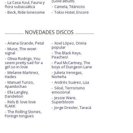
(Gold album)
La Casa Azul, Fauna y
flora subacuática
Camela, Titánicos
Beck, Ride lonesome
Tokio Hotel, Encore
NOVEDADES DISCOS
Ariana Grande, Petal
Xoel López, Oniria
popular
Muse, The wow!
signal
The Black Keys,
Peaches!
Olivia Rodrigo, You
seem pretty sad for a
Paul McCartney, The
girl so in love
boys of Dungeon Lane
Melanie Martinez,
Julieta Venegas,
Hades
Norteña
Manuel Turizo,
Andrés Suárez, Lúa
Apambichao
Siloé, Terrorismo
Ella Langley,
emocional
Dandelion
Jessie Ware,
Rels B: love love
Superbloom
FLAKK
Jorge Drexler, Taracá
The Rolling Stones,
Foreign tongues