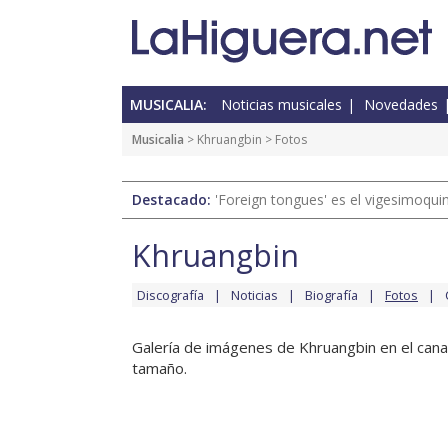
MUSICALIA:
Noticias musicales
Novedades
Musicalia
>
Khruangbin
> Fotos
Destacado:
'Foreign tongues' es el vigesimoqui
Khruangbin
Discografía
Noticias
Biografía
Fotos
Galería de imágenes de Khruangbin en el canal
tamaño.