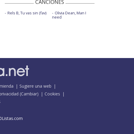
CANCIONES
Rels B, Tu vas sin (fav)
Olivia Dean, Man I
need
mienda
Sugiere una web
 privacidad
(
Cambiar
)
Cookies
S
0Listas.com