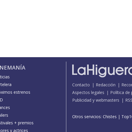
INEMANÍA
icias
telera
Contacto
Redacción
Reco
óximos estrenos
Aspectos legales
Política de
D
Publicidad y webmasters
RS
ances
ilers
Otros servicios:
Chistes
|
Top1
stivales + premios
ores y actrices