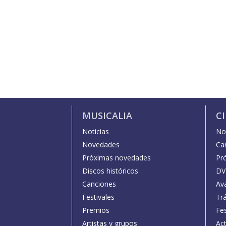
MUSICALIA
C
Noticias
Not
Novedades
Car
Próximas novedades
Pr
Discos históricos
DV
Canciones
Av
Festivales
Trá
Premios
Fe
Artistas y grupos
Act