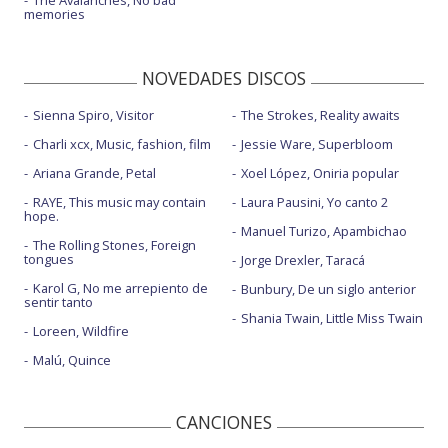
The Avalanches, No bad
memories
NOVEDADES DISCOS
Sienna Spiro, Visitor
The Strokes, Reality awaits
Charli xcx, Music, fashion, film
Jessie Ware, Superbloom
Ariana Grande, Petal
Xoel López, Oniria popular
RAYE, This music may contain
Laura Pausini, Yo canto 2
hope.
Manuel Turizo, Apambichao
The Rolling Stones, Foreign
tongues
Jorge Drexler, Taracá
Karol G, No me arrepiento de
Bunbury, De un siglo anterior
sentir tanto
Shania Twain, Little Miss Twain
Loreen, Wildfire
Malú, Quince
CANCIONES