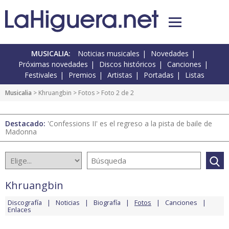
MUSICALIA:
Noticias musicales
Novedades
Próximas novedades
Discos históricos
Canciones
Festivales
Premios
Artistas
Portadas
Listas
Musicalia
>
Khruangbin
>
Fotos
> Foto 2 de 2
Destacado:
'Confessions II' es el regreso a la pista de baile de
Madonna
Khruangbin
Discografía
Noticias
Biografía
Fotos
Canciones
Enlaces