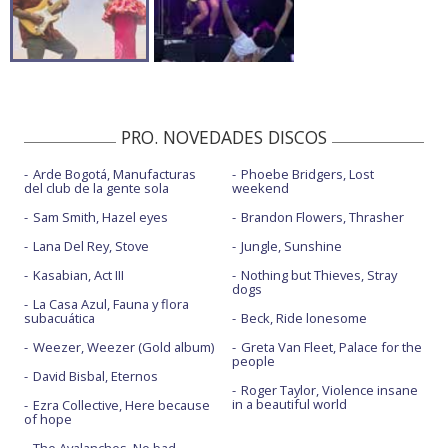
PRO. NOVEDADES DISCOS
Arde Bogotá, Manufacturas
Phoebe Bridgers, Lost
del club de la gente sola
weekend
Sam Smith, Hazel eyes
Brandon Flowers, Thrasher
Lana Del Rey, Stove
Jungle, Sunshine
Kasabian, Act III
Nothing but Thieves, Stray
dogs
La Casa Azul, Fauna y flora
subacuática
Beck, Ride lonesome
Weezer, Weezer (Gold album)
Greta Van Fleet, Palace for the
people
David Bisbal, Eternos
Roger Taylor, Violence insane
in a beautiful world
Ezra Collective, Here because
of hope