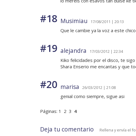
lo mereis con esavos tan dulse ke t
#18
Musimiau
17/08/2011 | 20:13
Que le cambie ya la voz a este chico
#19
alejandra
17/03/2012 | 22:34
Kiko felicidades por el disco, te 
Shara Enserio me encantas y que tod
#20
marisa
26/03/2012 | 21:08
genial como siempre, sigue asi
Páginas:
1
2
3
4
Deja tu comentario
Rellena y envía el f