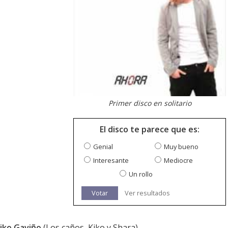
Primer disco en solitario
El disco te parece que es:
Genial
Muy bueno
Interesante
Mediocre
Un rollo
Votar
Ver resultados
iko Gaviño
(Los caños, Kiko y Shara).