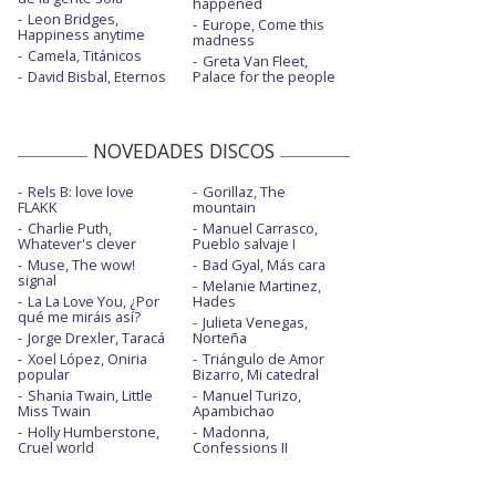
happened
Leon Bridges,
Europe, Come this
Happiness anytime
madness
Camela, Titánicos
Greta Van Fleet,
David Bisbal, Eternos
Palace for the people
NOVEDADES DISCOS
Rels B: love love
Gorillaz, The
FLAKK
mountain
Charlie Puth,
Manuel Carrasco,
Whatever's clever
Pueblo salvaje I
Muse, The wow!
Bad Gyal, Más cara
signal
Melanie Martinez,
La La Love You, ¿Por
Hades
qué me miráis así?
Julieta Venegas,
Jorge Drexler, Taracá
Norteña
Xoel López, Oniria
Triángulo de Amor
popular
Bizarro, Mi catedral
Shania Twain, Little
Manuel Turizo,
Miss Twain
Apambichao
Holly Humberstone,
Madonna,
Cruel world
Confessions II