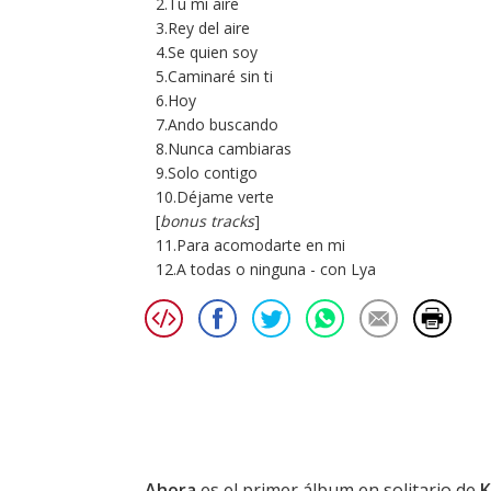
2.Tu mi aire
3.Rey del aire
4.Se quien soy
5.Caminaré sin ti
6.Hoy
7.Ando buscando
8.Nunca cambiaras
9.Solo contigo
10.Déjame verte
[
bonus tracks
]
11.Para acomodarte en mi
12.A todas o ninguna - con Lya
Ahora
es el primer álbum en solitario de
K