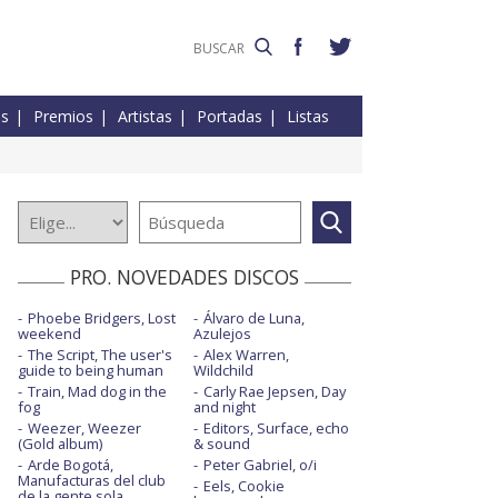
es
Premios
Artistas
Portadas
Listas
PRO. NOVEDADES DISCOS
Phoebe Bridgers, Lost
Álvaro de Luna,
weekend
Azulejos
The Script, The user's
Alex Warren,
guide to being human
Wildchild
Train, Mad dog in the
Carly Rae Jepsen, Day
fog
and night
Weezer, Weezer
Editors, Surface, echo
(Gold album)
& sound
Arde Bogotá,
Peter Gabriel, o/i
Manufacturas del club
Eels, Cookie
de la gente sola