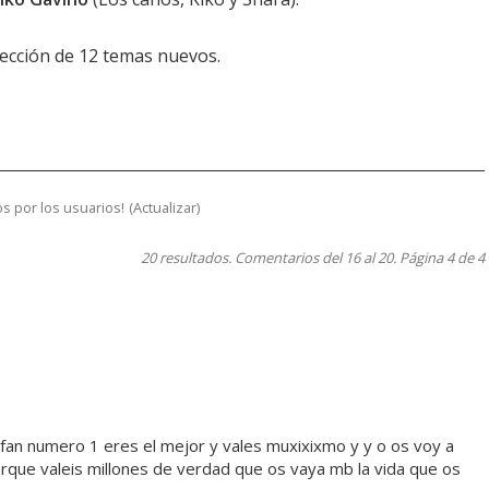
lección de 12 temas nuevos.
s por los usuarios!
(
Actualizar
)
20 resultados. Comentarios del 16 al 20. Página 4 de 4
 fan numero 1 eres el mejor y vales muxixixmo y y o os voy a
orque valeis millones de verdad que os vaya mb la vida que os